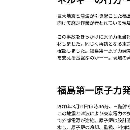
開
開
開
く
く
く
巨大地震と津波が引き起こした福
向けて廃炉作業が行われている現
この事故をきっかけに原子力担当記
材しました。同じく再訪となる東
確認しました。福島第一原子力発
を支える基盤なのかーー。現場の
福島第一原子力
2011年3月11日14時46分、
この地震と津波により東京電力の
で外部電源が途絶。原子炉は設計通
水し、原子炉の冷却、監視、制御