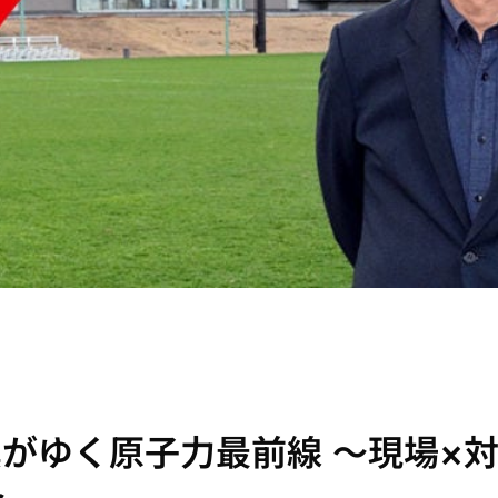
真がゆく原子力最前線 ～現場×
～