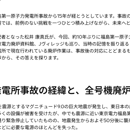
島第一原子力発電所事故から15年が経とうとしています。事故
場では、前例のない挑戦を一つひとつ積み上げながら、未来へ
者となった松井 康真氏が、今回、約10年ぶりに福島第一原
京電力廃炉資料館、Jヴィレッジも巡り、当時の記憶を振り返る
電所で現在行われている廃炉作業は、事故後の対応にとどまる
声から、その答えを探ります。
発電所事故の経緯と、全号機廃
三陸沖を震源とするマグニチュード9.0の巨大地震が発生し、東日
多くの設備が被害を受けたが、中でも震源に近い東京電力福島
り緊急停止していたものの、地震発生からおよそ50分後に襲
などに必要な電源のほとんどを失った。