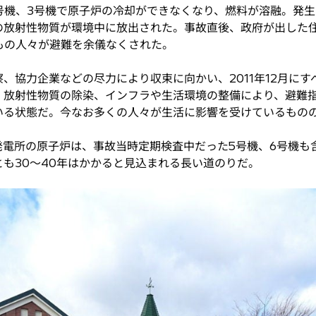
号機、3号機で原子炉の冷却ができなくなり、燃料が溶融。発生
の放射性物質が環境中に放出された。事故直後、政府が出した住
もの人々が避難を余儀なくされた。
、協力企業などの尽力により収束に向かい、2011年12月に
。放射性物質の除染、インフラや生活環境の整備により、避難
いる状態だ。今なお多くの人々が生活に影響を受けているもの
発電所の原子炉は、事故当時定期検査中だった5号機、6号機も
も30～40年はかかると見込まれる長い道のりだ。