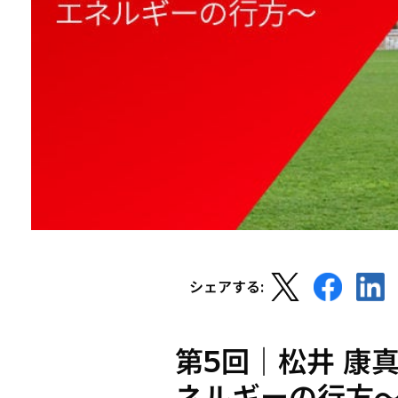
新
新
新
シェアする:
し
し
し
い
い
い
タ
タ
タ
第5回｜松井 康
ブ
ブ
ブ
ネルギーの行方
で
で
で