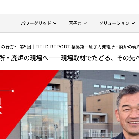
パワーグリッド
原子力
ソリューション
の行方～ 第5回｜FIELD REPORT 福島第一原子力発電所・廃炉
力発電所・廃炉の現場へ――現場取材でたどる、その先