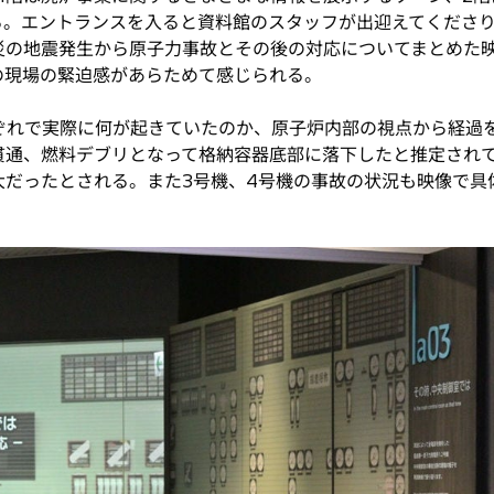
る。エントランスを入ると資料館のスタッフが出迎えてくださり
災の地震発生から原子力事故とその後の対応についてまとめた
の現場の緊迫感があらためて感じられる。
ぞれで実際に何が起きていたのか、原子炉内部の視点から経過
貫通、燃料デブリとなって格納容器底部に落下したと推定されて
大だったとされる。また3号機、4号機の事故の状況も映像で具