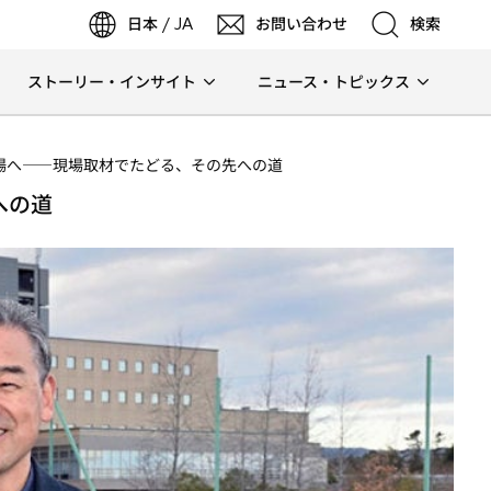
日本 / JA
お問い合わせ
検索
新
し
い
ストーリー・インサイト
ニュース・トピックス
タ
検索
ブ
で
の現場へ――現場取材でたどる、その先への道
開
検索
く
への道