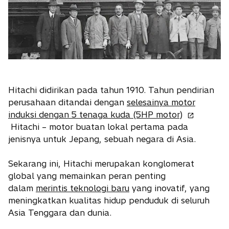
Hitachi didirikan pada tahun 1910. Tahun pendirian
perusahaan ditandai dengan
selesainya motor
o
induksi dengan 5 tenaga kuda (5HP motor)
p
Hitachi – motor buatan lokal pertama pada
e
jenisnya untuk Jepang, sebuah negara di Asia.
n
s
Sekarang ini, Hitachi merupakan konglomerat
i
global yang memainkan peran penting
n
dalam
merintis teknologi baru
yang inovatif, yang
a
meningkatkan kualitas hidup penduduk di seluruh
n
Asia Tenggara dan dunia.
e