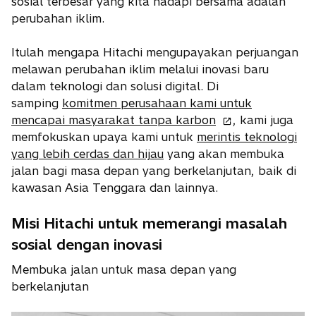
e
sosial terbesar yang kita hadapi bersama adalah
w
perubahan iklim.
t
a
Itulah mengapa Hitachi mengupayakan perjuangan
b
melawan perubahan iklim melalui inovasi baru
dalam teknologi dan solusi digital. Di
samping
komitmen perusahaan kami untuk
o
mencapai masyarakat tanpa karbon
, kami juga
p
memfokuskan upaya kami untuk
merintis teknologi
e
yang lebih cerdas dan hijau
yang akan membuka
n
jalan bagi masa depan yang berkelanjutan, baik di
s
kawasan Asia Tenggara dan lainnya.
i
n
Misi Hitachi untuk memerangi masalah
a
sosial dengan inovasi
n
Membuka jalan untuk masa depan yang
e
berkelanjutan
w
t