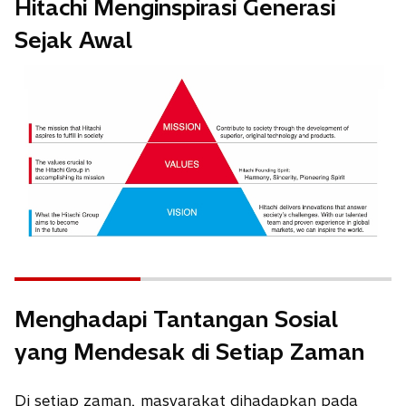
Hitachi Menginspirasi Generasi
a
Sejak Awal
n
e
w
t
a
b
Menghadapi Tantangan Sosial
yang Mendesak di Setiap Zaman
Di setiap zaman, masyarakat dihadapkan pada