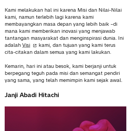
Kami melakukan hal ini karena Misi dan Nilai-Nilai
kami, namun terlebih lagi karena kami
membayangkan masa depan yang lebih baik –di
mana kami memberikan inovasi yang menjawab
tantangan masyarakat dan menginspirasi dunia. Ini
o
adalah
Visi
kami, dan tujuan yang kami terus
p
cita-citakan dalam semua yang kami lakukan.
e
n
Kemarin, hari ini atau besok, kami berjanji untuk
s
berpegang teguh pada misi dan semangat pendiri
i
yang sama, yang telah memimpin kami sejak awal.
n
a
Janji Abadi Hitachi
n
e
w
t
a