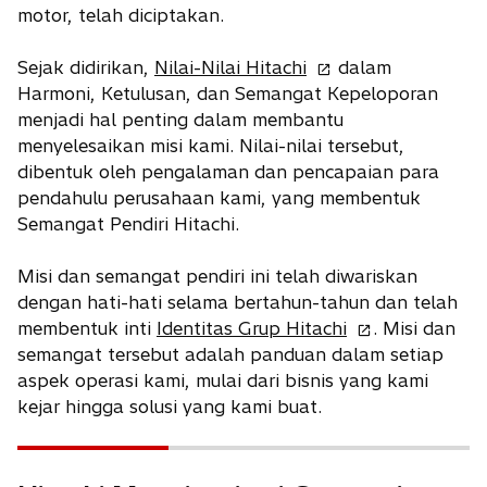
a
motor, telah diciptakan.
b
o
Sejak didirikan,
Nilai-Nilai Hitachi
dalam
p
Harmoni, Ketulusan, dan Semangat Kepeloporan
e
menjadi hal penting dalam membantu
n
menyelesaikan misi kami. Nilai-nilai tersebut,
s
dibentuk oleh pengalaman dan pencapaian para
i
pendahulu perusahaan kami, yang membentuk
n
Semangat Pendiri Hitachi.
a
n
Misi dan semangat pendiri ini telah diwariskan
e
dengan hati-hati selama bertahun-tahun dan telah
w
o
membentuk inti
Identitas Grup Hitachi
. Misi dan
t
p
semangat tersebut adalah panduan dalam setiap
a
e
aspek operasi kami, mulai dari bisnis yang kami
b
n
kejar hingga solusi yang kami buat.
s
i
n