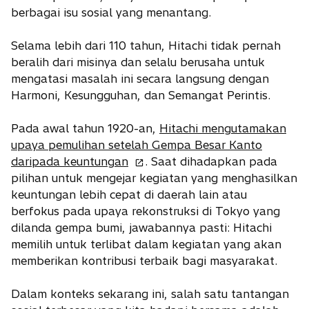
berbagai isu sosial yang menantang.
Selama lebih dari 110 tahun, Hitachi tidak pernah
beralih dari misinya dan selalu berusaha untuk
mengatasi masalah ini secara langsung dengan
Harmoni, Kesungguhan, dan Semangat Perintis.
Pada awal tahun 1920-an,
Hitachi mengutamakan
upaya pemulihan setelah Gempa Besar Kanto
o
daripada keuntungan
. Saat dihadapkan pada
p
pilihan untuk mengejar kegiatan yang menghasilkan
e
keuntungan lebih cepat di daerah lain atau
n
berfokus pada upaya rekonstruksi di Tokyo yang
s
dilanda gempa bumi, jawabannya pasti: Hitachi
i
memilih untuk terlibat dalam kegiatan yang akan
n
memberikan kontribusi terbaik bagi masyarakat.
a
n
Dalam konteks sekarang ini, salah satu tantangan