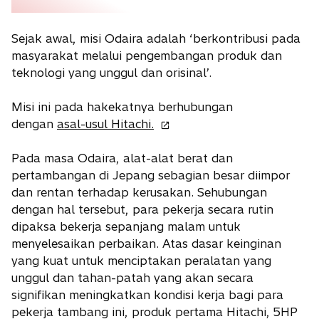
Sejak awal, misi Odaira adalah ‘berkontribusi pada
masyarakat melalui pengembangan produk dan
teknologi yang unggul dan orisinal’.
Misi ini pada hakekatnya berhubungan
o
dengan
asal-usul Hitachi.
p
e
Pada masa Odaira, alat-alat berat dan
n
pertambangan di Jepang sebagian besar diimpor
s
dan rentan terhadap kerusakan. Sehubungan
i
dengan hal tersebut, para pekerja secara rutin
n
dipaksa bekerja sepanjang malam untuk
a
menyelesaikan perbaikan. Atas dasar keinginan
n
yang kuat untuk menciptakan peralatan yang
e
unggul dan tahan-patah yang akan secara
w
signifikan meningkatkan kondisi kerja bagi para
t
pekerja tambang ini, produk pertama Hitachi, 5HP