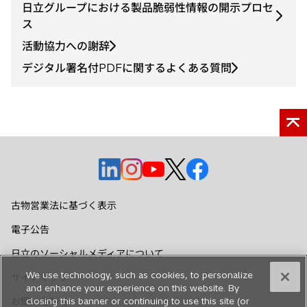
日立グループにおける製品脆弱性情報の開示プロセ
ス
活動協力への謝辞
デジタル署名付PDFに関するよくある質問
新
新
新
新
新
し
し
し
し
し
い
い
い
い
い
古物営業法に基づく表示
タ
タ
タ
タ
タ
電子公告
ブ
ブ
ブ
ブ
ブ
で
で
で
で
で
日立のソーシャルメディアについて
開
開
開
開
開
We use technology, such as cookies, to personalize
サイトマップ
く
く
く
く
く
and enhance your experience on this website. By
お問い合わせ
closing this banner or continuing to use this site (or