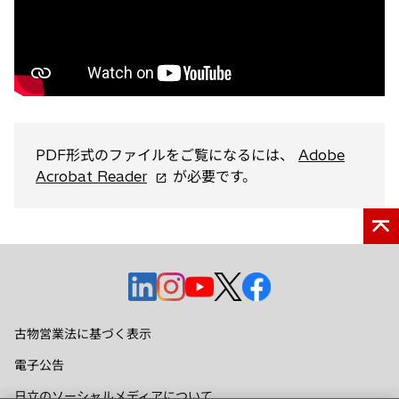
く
PDF形式のファイルをご覧になるには、
Adobe
新
Acrobat Reader
が必要です。
し
い
タ
ブ
で
新
新
新
新
新
開
し
し
し
し
し
く
い
い
い
い
い
古物営業法に基づく表示
タ
タ
タ
タ
タ
電子公告
ブ
ブ
ブ
ブ
ブ
で
で
で
で
で
日立のソーシャルメディアについて