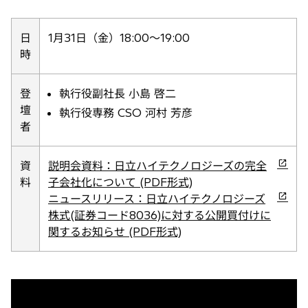
新
し
い
日
1月31日（金）18:00～19:00
タ
時
ブ
で
登
執行役副社長 小島 啓二
開
壇
執行役専務 CSO 河村 芳彦
く
者
新
資
説明会資料：日立ハイテクノロジーズの完全
し
料
子会社化について (PDF形式)
い
新
ニュースリリース：日立ハイテクノロジーズ
タ
し
株式(証券コード8036)に対する公開買付けに
ブ
い
関するお知らせ (PDF形式)
で
タ
開
ブ
く
で
開