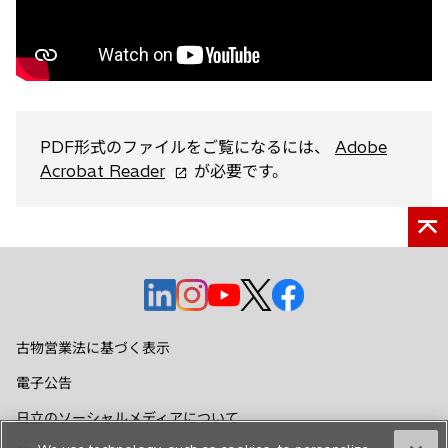
PDF形式のファイルをご覧になるには、
Adobe
新
Acrobat Reader
が必要です。
し
い
タ
ブ
で
新
新
新
新
新
開
し
し
し
し
し
く
い
い
い
い
い
古物営業法に基づく表示
タ
タ
タ
タ
タ
電子公告
ブ
ブ
ブ
ブ
ブ
で
で
で
で
で
日立のソーシャルメディアについて
開
開
開
開
開