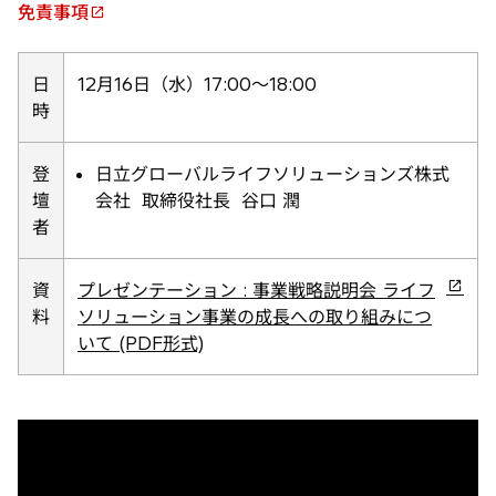
免責事項
新
し
い
日
12月16日（水）17:00～18:00
タ
時
ブ
で
登
日立グローバルライフソリューションズ株式
開
壇
会社 取締役社長 谷口 潤
く
者
新
資
プレゼンテーション : 事業戦略説明会 ライフ
し
料
ソリューション事業の成長への取り組みにつ
い
いて (PDF形式)
タ
ブ
で
開
く