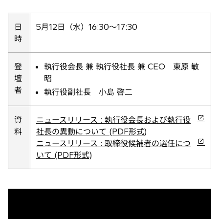
新
し
い
日
5月12日（水）16:30～17:30
タ
時
ブ
で
登
執行役会長 兼 執行役社長 兼 CEO 東原 敏
開
壇
昭
く
者
執行役副社長 小島 啓二
新
資
ニュースリリース : 執行役会長および執行役
し
料
社長の異動について (PDF形式)
い
新
ニュースリリース : 取締役候補者の選任につ
タ
し
いて (PDF形式)
ブ
い
で
タ
開
ブ
く
で
開