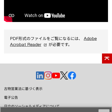
く
PDF形式のファイルをご覧になるには、
Adobe
新
Acrobat Reader
が必要です。
し
い
タ
ブ
で
新
新
新
新
新
開
し
し
し
し
し
く
い
い
い
い
い
古物営業法に基づく表示
タ
タ
タ
タ
タ
電子公告
ブ
ブ
ブ
ブ
ブ
で
で
で
で
で
日立のソーシャルメディアについて
開
開
開
開
開