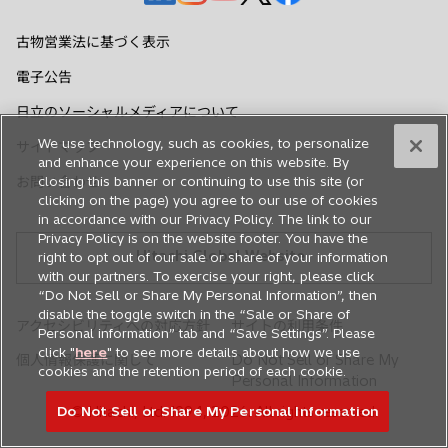
開
し
し
し
し
し
く
い
い
い
い
い
古物営業法に基づく表示
タ
タ
タ
タ
タ
電子公告
ブ
ブ
ブ
ブ
ブ
で
で
で
で
で
日立のソーシャルメディアについて
開
開
開
開
開
We use technology, such as cookies, to personalize
サイトマップ
く
く
く
く
く
and enhance your experience on this website. By
お問い合わせ
closing this banner or continuing to use this site (or
clicking on the page) you agree to our use of cookies
in accordance with our Privacy Policy. The link to our
Privacy Policy is on the website footer. You have the
Hitachi Global Website
right to opt out of our sale or share of your information
with our partners. To exercise your right, please click
“Do Not Sell or Share My Personal Information”, then
disable the toggle switch in the “Sale or Share of
アクセシビリティへの対応方針
サイトの利用条件
Personal information” tab and “Save Settings”. Please
click "
here
" to see more details about how we use
個人情報保護に関して
Do Not Sell or Share My
cookies and the retention period of each cookie.
Personal Information
Do Not Sell or Share My Personal Information
© Hitachi, Ltd. 1994,
2026
. All rights reserved.