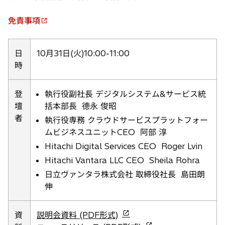
免責事項
新
し
い
日
10月31日(火)10:00-11:00
タ
時
ブ
で
登
執行役副社長 デジタルシステム&サービス統
開
壇
括本部長 德永 俊昭
く
者
執行役専務 クラウドサービスプラットフォー
ムビジネスユニットCEO 阿部 淳
Hitachi Digital Services CEO Roger Lvin
Hitachi Vantara LLC CEO Sheila Rohra
日立ヴァンタラ株式会社 取締役社長 島田朗
伸
新
資
説明会資料 (PDF形式)