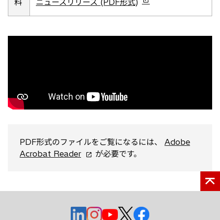
し
新
料
ニュースリリース (PDF形式)
い
し
タ
い
ブ
タ
で
ブ
開
で
く
開
く
PDF形式のファイルをご覧になるには、
Adobe
新
Acrobat Reader
が必要です。
し
い
タ
ブ
で
新
新
新
新
新