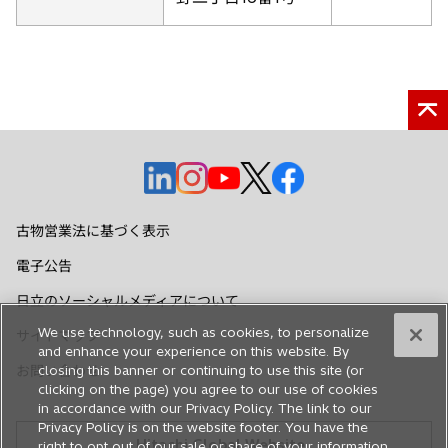
く
い
タ
ブ
で
開
く
新
新
新
新
新
し
し
し
し
し
い
い
い
い
い
古物営業法に基づく表示
タ
タ
タ
タ
タ
電子公告
ブ
ブ
ブ
ブ
ブ
で
で
で
で
で
日立のソーシャルメディアについて
開
開
開
開
開
We use technology, such as cookies, to personalize
サイトマップ
く
く
く
く
く
and enhance your experience on this website. By
お問い合わせ
closing this banner or continuing to use this site (or
clicking on the page) you agree to our use of cookies
in accordance with our Privacy Policy. The link to our
Privacy Policy is on the website footer. You have the
Hitachi Global Website
right to opt out of our sale or share of your information