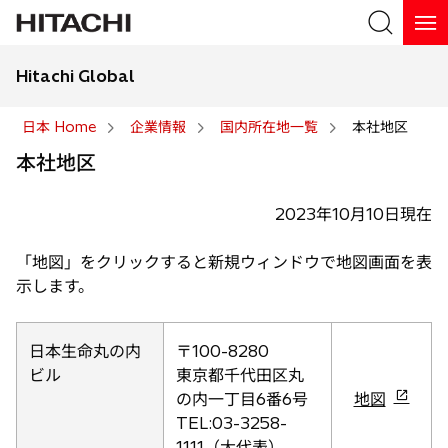
Hitachi Global
検索
日本 Home
企業情報
国内所在地一覧
本社地区
本社地区
検索
2023年10月10日現在
「地図」をクリックすると新規ウィンドウで地図画面を表
示します。
日本生命丸の内
〒100-8280
ビル
東京都千代田区丸
新
の内一丁目6番6号
地図
し
TEL:03-3258-
い
1111（大代表）