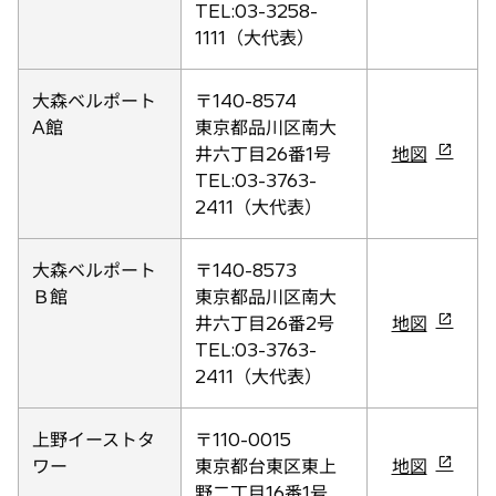
し
TEL:03-3258-
い
1111（大代表）
タ
ブ
大森ベルポート
〒140-8574
で
A館
東京都品川区南大
開
新
井六丁目26番1号
地図
く
し
TEL:03-3763-
い
2411（大代表）
タ
ブ
大森ベルポート
〒140-8573
で
Ｂ館
東京都品川区南大
開
新
井六丁目26番2号
地図
く
し
TEL:03-3763-
い
2411（大代表）
タ
ブ
上野イーストタ
〒110-0015
で
新
ワー
東京都台東区東上
地図
開
し
野二丁目16番1号