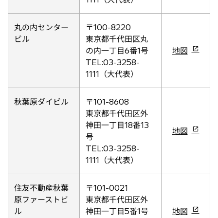
タ
ブ
丸の内センター
〒100-8220
で
ビル
東京都千代田区丸
開
新
の内一丁目6番1号
地図
く
し
TEL:03-3258-
い
1111（大代表）
タ
ブ
秋葉原ダイビル
〒101-8608
で
東京都千代田区外
開
神田一丁目18番13
新
地図
く
号
し
TEL:03-3258-
い
1111（大代表）
タ
ブ
住友不動産秋葉
〒101-0021
で
原ファーストビ
東京都千代田区外
開
新
ル
神田一丁目5番1号
地図
く