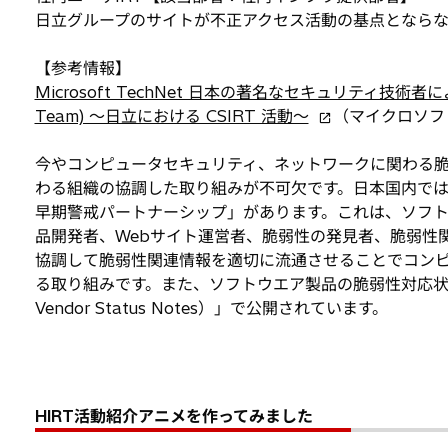
日立グループのサイトが不正アクセス活動の基点とならな
【参考情報】
Microsoft TechNet 日本の著名なセキュリティ技術者によるセキ
新
Team) ～日立における CSIRT 活動～
（マイクロソフ
し
い
今やコンピュータセキュリティ、ネットワークに関わる
タ
わる組織の協調した取り組みが不可欠です。日本国内で
ブ
早期警戒パートナーシップ」があります。これは、ソフト
で
品開発者、Webサイト運営者、脆弱性の発見者、脆弱性関連
開
協調して脆弱性関連情報を適切に流通させることでコン
く
る取り組みです。また、ソフトウエア製品の脆弱性対応状況は
Vendor Status Notes）」で公開されています。
HIRT活動紹介アニメを作ってみました