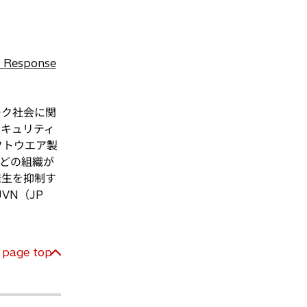
Response
ーク社会に関
キュリティ
フトウエア製
などの組織が
発生を抑制す
VN（JP
page top