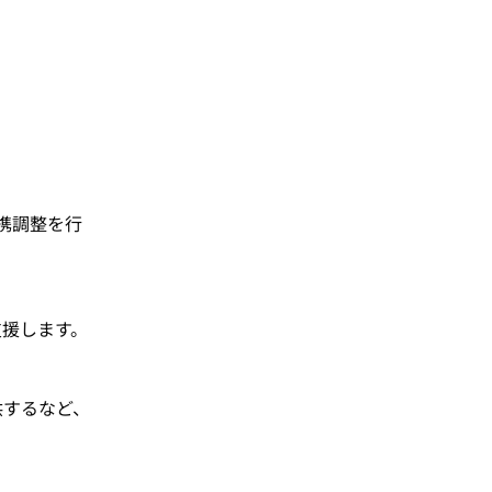
連携調整を行
支援します。
供するなど、