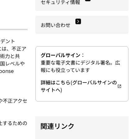
セキュリティ情報
お問い合わせ
シデント
には、不正ア
グローバルサイン
：
術力と共
重要な電子文書にデジタル署名。広
国レベルや
報にも役立っています
onse
詳細はこちら(グローバルサインの
新
サイトへ)
し
や不正アクセ
い
タ
ブ
止するための
関連リンク
で
開