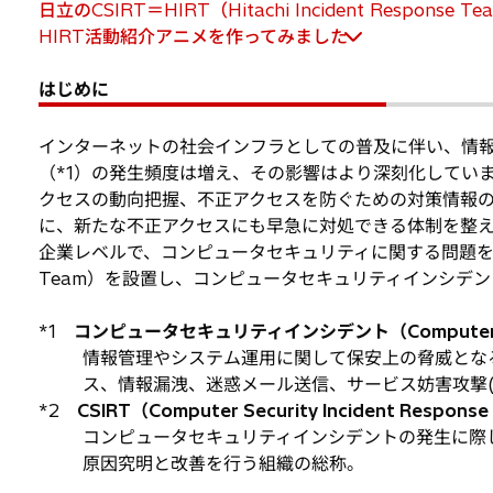
日立のCSIRT＝HIRT（Hitachi Incident Response Te
HIRT活動紹介アニメを作ってみました
はじめに
インターネットの社会インフラとしての普及に伴い、情
（*1）の発生頻度は増え、その影響はより深刻化してい
クセスの動向把握、不正アクセスを防ぐための対策情報
に、新たな不正アクセスにも早急に対処できる体制を整
企業レベルで、コンピュータセキュリティに関する問題を取扱う機関CSI
Team）を設置し、コンピュータセキュリティインシデ
*1
コンピュータセキュリティインシデント（Computer Sec
情報管理やシステム運用に関して保安上の脅威とな
ス、情報漏洩、迷惑メール送信、サービス妨害攻撃(
*2
CSIRT（Computer Security Incident Respon
コンピュータセキュリティインシデントの発生に際
原因究明と改善を行う組織の総称。