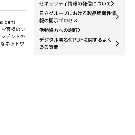
く
セキュリティ情報の発信について
日立グループにおける製品脆弱性情
報の開示プロセス
dent
、お客様のシ
活動協力への謝辞
ンシデントの
デジタル署名付PDFに関するよく
全なネットワ
ある質問