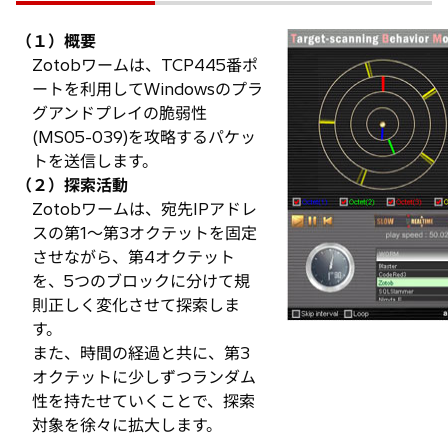
で
開
（１）概要
く
Zotobワームは、TCP445番ポ
ートを利用してWindowsのプラ
グアンドプレイの脆弱性
(MS05-039)を攻略するパケッ
トを送信します。
（２）探索活動
Zotobワームは、宛先IPアドレ
スの第1～第3オクテットを固定
させながら、第4オクテット
を、5つのブロックに分けて規
則正しく変化させて探索しま
す。
また、時間の経過と共に、第3
オクテットに少しずつランダム
性を持たせていくことで、探索
対象を徐々に拡大します。