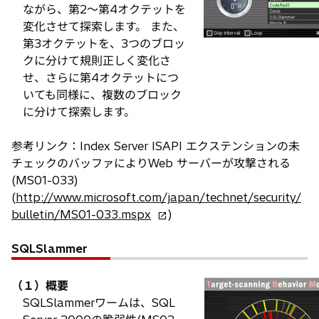
ながら、第2～第4オクテットを
変化させて探索します。 また、
第3オクテットを、3つのブロッ
クに分けて規則正しく変化さ
せ、さらに第4オクテットにつ
いても同様に、複数のブロック
に分けて探索します。
参考リンク：Index Server ISAPI エクステンションの未
チェックのバッファによりWeb サーバーが攻撃される
(MS01-033)
(
http://www.microsoft.com/japan/technet/security/
新
bulletin/MS01-033.mspx
)
し
い
SQLSlammer
タ
ブ
（１）概要
で
SQLSlammerワームは、SQL
開