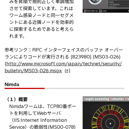
みを昇順で規則正しく単調増加
させて探索しています。これは
ワーム感染ノードと同一セグメ
ントにある近隣ノードを効率的
に探索するためであると考えら
れます。
参考リンク：RPC インターフェイスのバッファ オーバー
ランによりコードが実行される (823980) (MS03-026)
(
http://www.microsoft.com/japan/technet/security/
新
bulletin/MS03-026.mspx
)
し
い
Nimda
タ
ブ
（１）概要
で
Nimdaワームは、TCP80番ポー
開
トを利用してWebサーバ
く
（IIS:Internet Information
Service）の脆弱性(MS00-078)