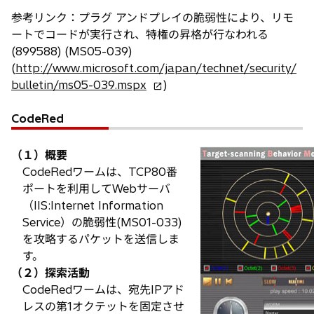
参考リンク：プラグ アンドプレイの脆弱性により、リモ
ートでコードが実行され、特権の昇格が行なわれる
(899588) (MS05-039)
(
http://www.microsoft.com/japan/technet/security/
新
bulletin/ms05-039.mspx
)
し
い
CodeRed
タ
ブ
（１）概要
で
CodeRedワームは、TCP80番
開
ポートを利用してWebサーバ
く
（IIS:Internet Information
Service）の脆弱性(MS01-033)
を攻略するパケットを送信しま
す。
（２）探索活動
CodeRedワームは、宛先IPアド
レスの第1オクテットを固定させ