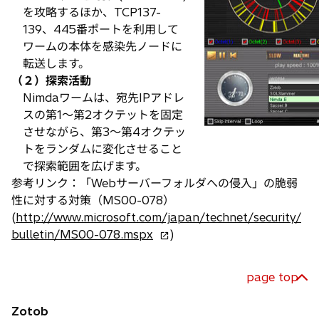
を攻略するほか、TCP137-
139、445番ポートを利用して
ワームの本体を感染先ノードに
転送します。
（２）探索活動
Nimdaワームは、宛先IPアドレ
スの第1～第2オクテットを固定
させながら、第3～第4オクテッ
トをランダムに変化させること
で探索範囲を広げます。
参考リンク：「Webサーバーフォルダへの侵入」の脆弱
性に対する対策（MS00-078）
(
http://www.microsoft.com/japan/technet/security/
新
bulletin/MS00-078.mspx
)
し
い
page top
タ
ブ
Zotob