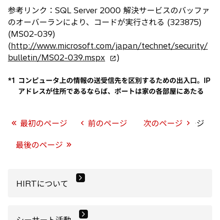
参考リンク：SQL Server 2000 解決サービスのバッファ
のオーバーランにより、コードが実行される (323875)
(MS02-039)
(
http://www.microsoft.com/japan/technet/security/
新
bulletin/MS02-039.mspx
)
し
い
*1
コンピュータ上の情報の送受信先を区別するための出入口。IP
アドレスが住所であるならば、ポートは家の各部屋にあたる
タ
ブ
で
最初のページ
前のページ
3ページ中2ページ
次のページ
開
く
最後のページ
HIRTについて