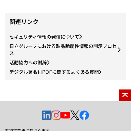
い
タ
ブ
関連リンク
で
開
セキュリティ情報の発信について
く
日立グループにおける製品脆弱性情報の開示プロセ
ス
活動協力への謝辞
デジタル署名付PDFに関するよくある質問
新
新
新
新
新
し
し
し
し
し
い
い
い
い
い
古物営業法に基づく表示