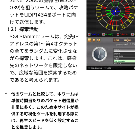
Server 2000の脆弱性(MS02-
く
039)を狙うワームで、攻略パケ
ットをUDP1434番ポートに向
けて送信します。
（２）探索活動
SQLSlammerワームは、宛先IP
アドレスの第1～第4オクテット
の全てをランダムに変化させな
がら探索します。これは、感染
先のネットワークを限定しない
で、広域な範囲を探索するため
であると考えられます。
*
他のワームと比較して、本ワームは
単位時間当たりのパケット送信量が
非常に多く、このため本サイトが提
供する可視化ツールを利用する際に
は、再生スピードを低く設定するこ
とを推奨します。