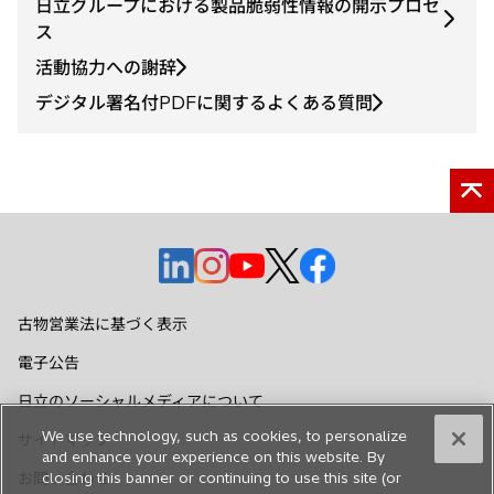
日立グループにおける製品脆弱性情報の開示プロセ
ス
活動協力への謝辞
デジタル署名付PDFに関するよくある質問
新
新
新
新
新
し
し
し
し
し
い
い
い
い
い
古物営業法に基づく表示
タ
タ
タ
タ
タ
電子公告
ブ
ブ
ブ
ブ
ブ
で
で
で
で
で
日立のソーシャルメディアについて
開
開
開
開
開
We use technology, such as cookies, to personalize
サイトマップ
く
く
く
く
く
and enhance your experience on this website. By
お問い合わせ
closing this banner or continuing to use this site (or