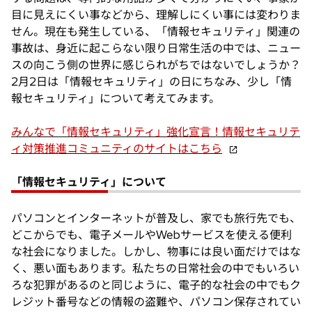
目に見えにくい事などから、理解しにくい事には変わりま
せん。現在も発生している、「情報セキュリティ」関連の
事故は、身近に起こらない限り日常生活の中では、ニュー
スの向こう側の世界に感じられがちではないでしょうか？
2月2日は「情報セキュリティ」の日にちなみ、少し「情
報セキュリティ」について考えてみます。
みんなで「情報セキュリティ」強化宣言！情報セキュリテ
新
ィ対策推進コミュニティのサイトはこちら
し
い
「情報セキュリティ」について
タ
ブ
パソコンとインターネットが普及し、家でも旅行先でも、
で
どこからでも、電子メールやWebサービスを使える便利
開
な社会になりました。しかし、物事には良い面だけではな
く
く、悪い面もあります。私たちの日常社会の中でもいろい
ろな犯罪があるのと同じように、電子的な社会の中でもク
レジット番号などの情報の盗難や、パソコン保存されてい