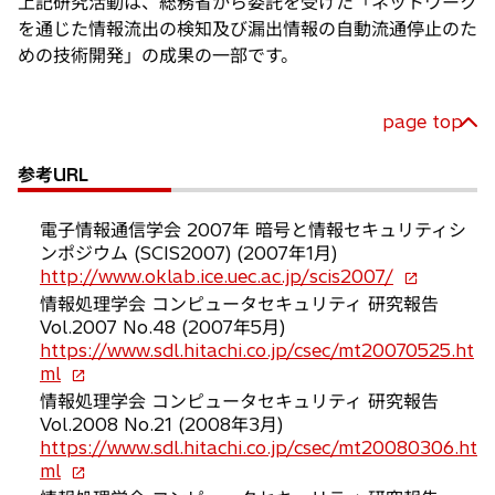
上記研究活動は、総務省から委託を受けた「ネットワーク
を通じた情報流出の検知及び漏出情報の自動流通停止のた
めの技術開発」の成果の一部です。
page top
参考URL
電子情報通信学会 2007年 暗号と情報セキュリティシ
ンポジウム (SCIS2007) (2007年1月)
新
http://www.oklab.ice.uec.ac.jp/scis2007/
し
情報処理学会 コンピュータセキュリティ 研究報告
い
Vol.2007 No.48 (2007年5月)
タ
https://www.sdl.hitachi.co.jp/csec/mt20070525.ht
ブ
新
ml
で
し
情報処理学会 コンピュータセキュリティ 研究報告
開
い
Vol.2008 No.21 (2008年3月)
く
タ
https://www.sdl.hitachi.co.jp/csec/mt20080306.ht
ブ
新
ml
で
し