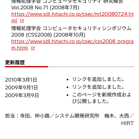
情報処理学会 コンピュータセキュリティ 研究報告
開
い
Vol.2008 No.71 (2008年7月)
く
タ
https://www.sdl.hitachi.co.jp/csec/mt20080724.ht
ブ
新
ml
で
し
情報処理学会 コンピュータセキュリティシンポジウム
開
い
2008 (CSS2008) (2008年10月)
く
タ
https://www.sdl.hitachi.co.jp/csec/css2008_progra
ブ
新
m.html
で
し
開
い
更新履歴
く
タ
ブ
リンクを追加しました。
2010年3月1日
で
開
リンクを追加しました。
2009年9月1日
く
このページを新規作成およ
2009年3月9日
び公開しました。
担当：寺田、仲小路／システム開発研究所 梅木、大西／
HIRT