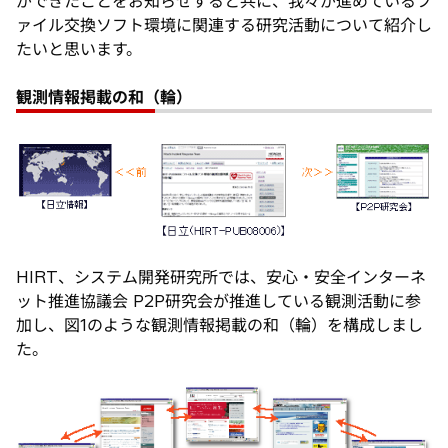
タ
ができたことをお知らせすると共に、我々が進めているフ
ブ
ァイル交換ソフト環境に関連する研究活動について紹介し
で
たいと思います。
開
く
観測情報掲載の和（輪）
HIRT、システム開発研究所では、安心・安全インターネ
ット推進協議会 P2P研究会が推進している観測活動に参
加し、図1のような観測情報掲載の和（輪）を構成しまし
た。