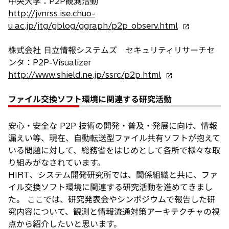
開
タ
中央大学：P2P観測活動
く
ブ
http://jvnrss.ise.chuo-
新
で
u.ac.jp/jtg/gblog/ggraph/p2p_observ.html
し
開
い
く
株式会社 日立情報システムズ セキュリティリサーチセ
タ
ンタ：P2P-Visualizer
新
ブ
http://www.shield.ne.jp/ssrc/p2p.html
し
で
い
開
ファイル交換ソフト環境に関連する研究活動
タ
く
ブ
安心・安全な P2P 技術の開発・普及・発展に向け、情報
で
漏えい等、現在、自動転送型ファイル共有ソフトが抱えて
開
いる問題に対して、総務省をはじめとして各所で様々な取
く
り組みがなされています。
HIRT、システム開発研究所では、関係組織と共に、ファ
イル交換ソフト環境に関連する研究活動を進めてきまし
た。 ここでは、研究発表会やシンポジウムで報告した研
究内容について、観測と情報流通対策アーキテクチャの視
点から紹介したいと思います。