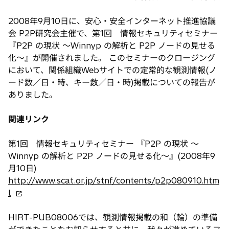
2008年9月10日に、安心・安全インターネット推進協議
会 P2P研究会主催で、第1回 情報セキュリティセミナー
『P2P の現状 ～Winnyp の解析と P2P ノードの見せる
化～』が開催されました。 このセミナーのクロージング
において、関係組織Webサイトでの定常的な観測情報(ノ
ード数／日・時、キー数／日・時)掲載についての報告が
ありました。
関連リンク
第1回 情報セキュリティセミナー 『P2P の現状 ～
Winnyp の解析と P2P ノードの見せる化～』(2008年9
月10日)
http://www.scat.or.jp/stnf/contents/p2p080910.htm
新
l
し
い
HIRT-PUB08006では、観測情報掲載の和（輪）の準備