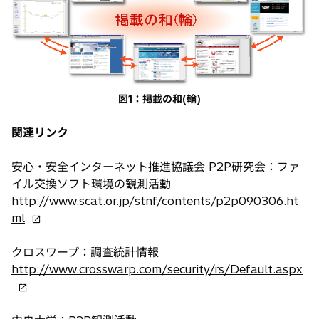
図1：掲載の和(輪)
関連リンク
安心・安全インターネット推進協議会 P2P研究会：ファ
イル交換ソフト環境の観測活動
http://www.scat.or.jp/stnf/contents/p2p090306.ht
新
ml
し
い
クロスワープ：調査統計情報
タ
新
http://www.crosswarp.com/security/rs/Default.aspx
ブ
し
で
い