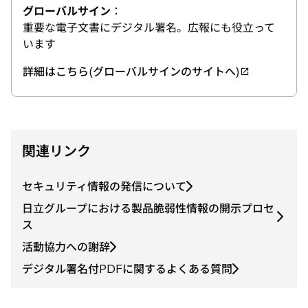
グローバルサイン
：
重要な電子文書にデジタル署名。広報にも役立って
います
詳細はこちら(グローバルサインのサイトへ)
新
し
い
タ
ブ
関連リンク
で
開
セキュリティ情報の発信について
く
日立グループにおける製品脆弱性情報の開示プロセ
ス
活動協力への謝辞
デジタル署名付PDFに関するよくある質問