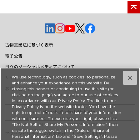
新
新
新
新
新
し
し
し
し
し
い
い
い
い
い
古物営業法に基づく表示
タ
タ
タ
タ
タ
電子公告
ブ
ブ
ブ
ブ
ブ
で
で
で
で
で
日立のソーシャルメディアについて
開
開
開
開
開
We use technology, such as cookies, to personalize
サイトマップ
く
く
く
く
く
and enhance your experience on this website. By
お問い合わせ
closing this banner or continuing to use this site (or
clicking on the page) you agree to our use of cookies
in accordance with our Privacy Policy. The link to our
Privacy Policy is on the website footer. You have the
Hitachi Global Website
right to opt out of our sale or share of your information
with our partners. To exercise your right, please click
“Do Not Sell or Share My Personal Information”, then
disable the toggle switch in the “Sale or Share of
アクセシビリティへの対応方針
サイトの利用条件
Personal information” tab and “Save Settings”. Please