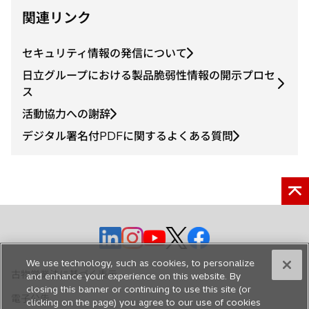
ブ
関連リンク
で
開
セキュリティ情報の発信について
く
日立グループにおける製品脆弱性情報の開示プロセ
ス
活動協力への謝辞
デジタル署名付PDFに関するよくある質問
新
新
新
新
新
し
し
し
し
し
We use technology, such as cookies, to personalize
い
い
い
い
い
古物営業法に基づく表示
and enhance your experience on this website. By
タ
タ
タ
タ
タ
closing this banner or continuing to use this site (or
電子公告
ブ
ブ
ブ
ブ
ブ
clicking on the page) you agree to our use of cookies