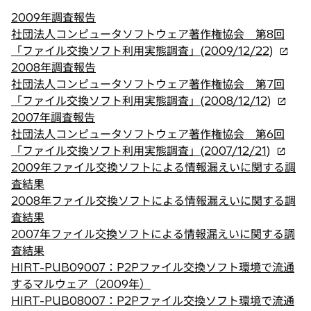
2009年調査報告
社団法人コンピュータソフトウェア著作権協会 第8回
新
「ファイル交換ソフト利用実態調査」(2009/12/22)
し
2008年調査報告
い
社団法人コンピュータソフトウェア著作権協会 第7回
新
タ
「ファイル交換ソフト利用実態調査」(2008/12/12)
し
ブ
2007年調査報告
い
で
社団法人コンピュータソフトウェア著作権協会 第6回
新
タ
開
「ファイル交換ソフト利用実態調査」(2007/12/21)
し
ブ
く
2009年ファイル交換ソフトによる情報漏えいに関する調
い
で
査結果
タ
開
2008年ファイル交換ソフトによる情報漏えいに関する調
ブ
く
査結果
で
2007年ファイル交換ソフトによる情報漏えいに関する調
開
査結果
く
HIRT-PUB09007：P2Pファイル交換ソフト環境で流通
するマルウェア（2009年）
HIRT-PUB08007：P2Pファイル交換ソフト環境で流通