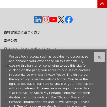
新
新
新
新
新
し
し
し
し
し
い
い
い
い
い
古物営業法に基づく表示
タ
タ
タ
タ
タ
電子公告
ブ
ブ
ブ
ブ
ブ
で
で
で
で
で
日立のソーシャルメディアについて
開
開
開
開
開
We use technology, such as cookies, to personalize
サイトマップ
く
く
く
く
く
and enhance your experience on this website. By
お問い合わせ
closing this banner or continuing to use this site (or
clicking on the page) you agree to our use of cookies
in accordance with our Privacy Policy. The link to our
Privacy Policy is on the website footer. You have the
Hitachi Global Website
right to opt out of our sale or share of your information
with our partners. To exercise your right, please click
“Do Not Sell or Share My Personal Information”, then
disable the toggle switch in the “Sale or Share of
アクセシビリティへの対応方針
サイトの利用条件
Personal information” tab and “Save Settings”. Please
click "
here
" to see more details about how we use