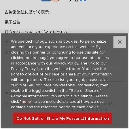
し
し
し
し
し
い
い
い
い
い
古物営業法に基づく表示
タ
タ
タ
タ
タ
電子公告
ブ
ブ
ブ
ブ
ブ
で
で
で
で
で
日立のソーシャルメディアについて
開
開
開
開
開
We use technology, such as cookies, to personalize
サイトマップ
く
く
く
く
く
and enhance your experience on this website. By
お問い合わせ
closing this banner or continuing to use this site (or
clicking on the page) you agree to our use of cookies
in accordance with our Privacy Policy. The link to our
Privacy Policy is on the website footer. You have the
Hitachi Global Website
right to opt out of our sale or share of your information
with our partners. To exercise your right, please click
“Do Not Sell or Share My Personal Information”, then
disable the toggle switch in the “Sale or Share of
アクセシビリティへの対応方針
サイトの利用条件
Personal information” tab and “Save Settings”. Please
click "
here
" to see more details about how we use
個人情報保護に関して
Do Not Sell or Share My
cookies and the retention period of each cookie.
Personal Information
Do Not Sell or Share My Personal Information
© Hitachi, Ltd. 1994,
2026
. All rights reserved.