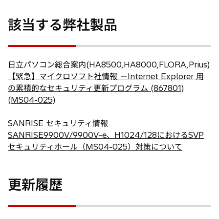
い
該当する弊社製品
タ
ブ
で
開
日立パソコン総合案内(HA8500,HA8000,FLORA,Prius)
く
【緊急】マイクロソフト社情報 －Internet Explorer 用
の累積的なセキュリティ更新プログラム (867801)
(MS04-025)
SANRISE セキュリティ情報
SANRISE9900V/9900V-e、H1024/128におけるSVP
セキュリティホール（MS04-025）対策について
更新履歴