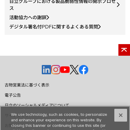
日立グループにおける製品脆弱性情報の開示プロセ
ス
活動協力への謝辞
デジタル署名付PDFに関するよくある質問
新
新
新
新
新
し
し
し
し
し
い
い
い
い
い
古物営業法に基づく表示
タ
タ
タ
タ
タ
電子公告
ブ
ブ
ブ
ブ
ブ
で
で
で
で
で
日立のソーシャルメディアについて
開
開
開
開
開
We use technology, such as cookies, to personalize
サイトマップ
く
く
く
く
く
and enhance your experience on this website. By
お問い合わせ
closing this banner or continuing to use this site (or