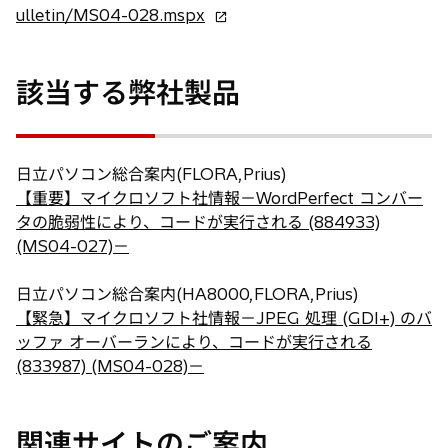
で
新
ulletin/MS04-028.mspx
開
し
く
い
該当する弊社製品
タ
ブ
で
開
日立パソコン総合案内(FLORA,Prius)
く
【重要】マイクロソフト社情報－WordPerfect コンバー
タの脆弱性により、コードが実行される (884933)
(MS04-027)－
日立パソコン総合案内(HA8000,FLORA,Prius)
【緊急】マイクロソフト社情報－JPEG 処理 (GDI+) のバ
ッファ オーバーランにより、コードが実行される
(833987) (MS04-028)－
関連サイトのご案内