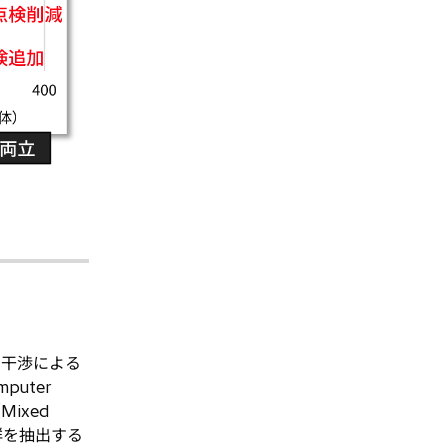
の干渉による
uter
ixed
群を抽出する