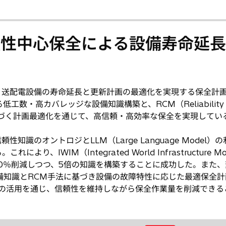
信頼性中心保全による設備寿命延
、送配電設備の寿命延長と更新計画の最適化を実現する保全計
）による低工数・高カバレッジな設備知識構築と、RCM（Reliability C
に基づく計画最適化を通じて、高信頼・高効率な保全を実現してい
のオントロジとLLM（Large Language Model）
WIM（Integrated World Infrastructure Mo
0％削減しつつ、5倍の知識を構築することに成功した。また、
）において、設備知識とRCM手法に基づき設備の故障特性に応じた最適保全
hings）の活用を通じ、信頼性を維持しながら保全作業量を削減でき