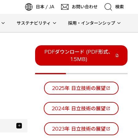
日本 / JA
お問い合わせ
検索
サステナビリティ
採用・インターンシップ
検索
検索
PDFダウンロード (PDF形式、
新
1.5MB)
し
い
タ
2025年 日立技術の展望
ブ
新
で
し
開
い
2024年 日立技術の展望
く
新
タ
し
ブ
い
で
2023年 日立技術の展望
新
タ
開