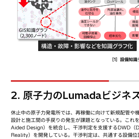
［1］設備知
2. 原子力のLumadaビジ
休止中の原子力発電所では、再稼働に向けて新規配管や
設計と施工間の手戻りの発生が課題となっている。これを防
Aided Design）を統合し、干渉判定を支援するDWD（Di
Reality）を開発している。干渉判定は、共通する設備