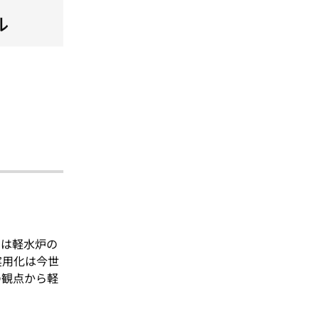
には軽水炉の
実用化は今世
の観点から軽