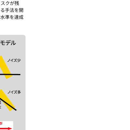
リスクが残
する手法を開
度水準を達成