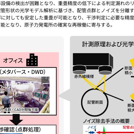
準設備の検出が困難となり、重畳精度の低下による判定漏れの
配管形状の光学モデル解析に基づき、配管点群とノイズを分離
群に対しても安定した重畳が可能となり、干渉判定に必要な精
可能となり、原子力発電所の確実な再稼働に寄与する。