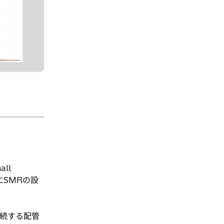
ll
にSMRの設
続する配管