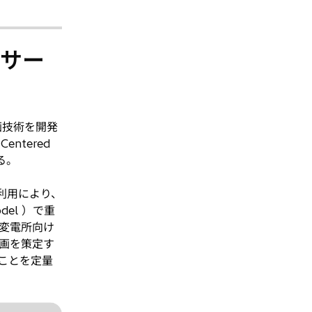
し
ブ
く
い
で
タ
開
長サー
ブ
く
で
開
く
画技術を開発
entered
る。
の利用により、
del ）で重
変電所向け
計画を策定す
ることを定量