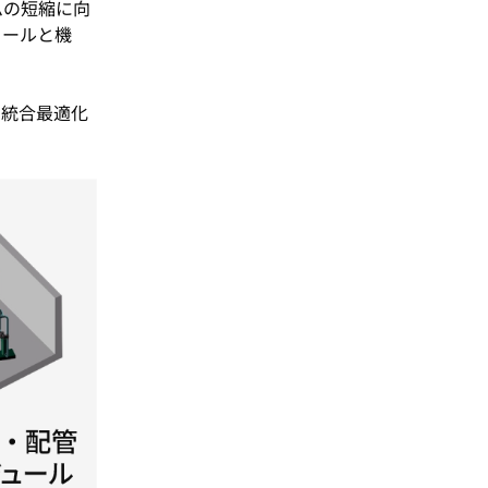
ムの短縮に向
ュールと機
の統合最適化