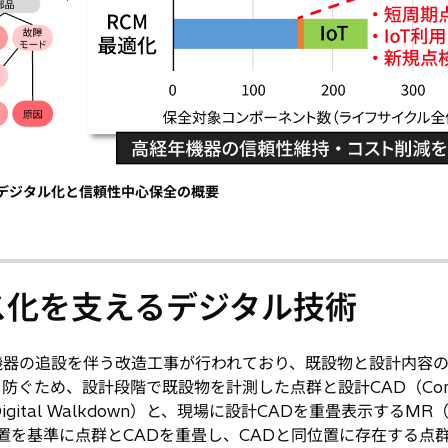
識デジタル化と信頼性中心保全の概要
ネス化を支えるデジタル技術
機器の追設を伴う改造工事が行われており、既設物と設計内容
ぐため、設計段階で既設物を計測した点群と設計CAD（Comp
gital Walkdown）と、現場に設計CADを重畳表示するMR（M
位置を基準に点群とCADを重畳し、CADと同位置に存在する点