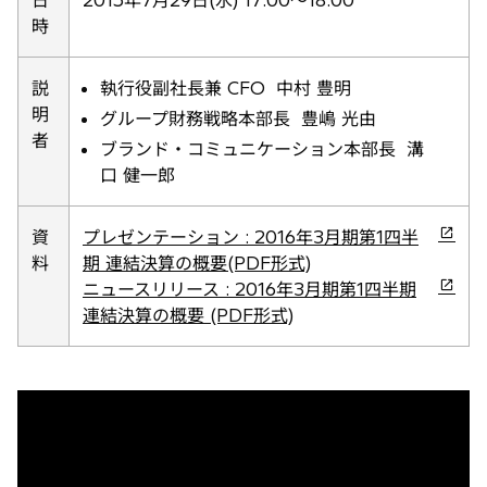
日
2015年7月29日(水) 17:00～18:00
タ
時
ブ
で
説
執行役副社長兼 CFO 中村 豊明
開
明
グループ財務戦略本部長 豊嶋 光由
く
者
ブランド・コミュニケーション本部長 溝
口 健一郎
新
資
プレゼンテーション : 2016年3月期第1四半
し
料
期 連結決算の概要(PDF形式)
い
新
ニュースリリース : 2016年3月期第1四半期
タ
し
連結決算の概要 (PDF形式)
ブ
い
で
タ
開
ブ
く
で
開
く