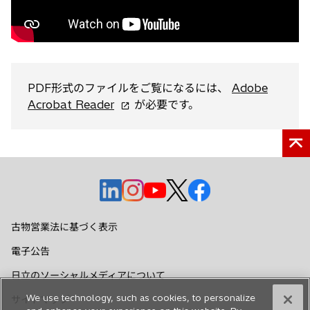
PDF形式のファイルをご覧になるには、
Adobe
新
Acrobat Reader
が必要です。
し
い
タ
ブ
で
新
新
新
新
新
開
し
し
し
し
し
く
い
い
い
い
い
古物営業法に基づく表示
タ
タ
タ
タ
タ
電子公告
ブ
ブ
ブ
ブ
ブ
で
で
で
で
で
日立のソーシャルメディアについて
開
開
開
開
開
We use technology, such as cookies, to personalize
サイトマップ
く
く
く
く
く