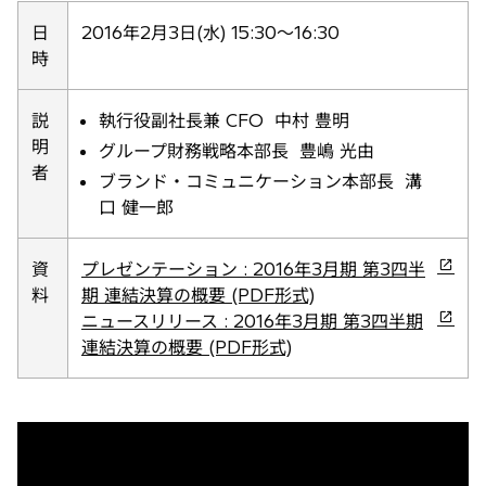
い
日
2016年2月3日(水) 15:30～16:30
タ
時
ブ
で
説
執行役副社長兼 CFO 中村 豊明
開
明
グループ財務戦略本部長 豊嶋 光由
く
者
ブランド・コミュニケーション本部長 溝
口 健一郎
新
資
プレゼンテーション : 2016年3月期 第3四半
し
料
期 連結決算の概要 (PDF形式)
い
新
ニュースリリース : 2016年3月期 第3四半期
タ
し
連結決算の概要 (PDF形式)
ブ
い
で
タ
開
ブ
く
で
開