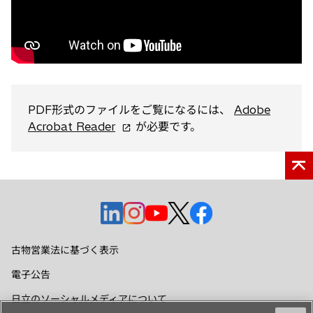
く
PDF形式のファイルをご覧になるには、
Adobe
新
Acrobat Reader
が必要です。
し
い
タ
ブ
で
新
新
新
新
新
開
し
し
し
し
し
く
い
い
い
い
い
古物営業法に基づく表示
タ
タ
タ
タ
タ
電子公告
ブ
ブ
ブ
ブ
ブ
で
で
で
で
で
日立のソーシャルメディアについて
開
開
開
開
開