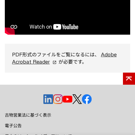
く
PDF形式のファイルをご覧になるには、
Adobe
新
Acrobat Reader
が必要です。
し
い
タ
ブ
で
新
新
新
新
新
開
し
し
し
し
し
く
い
い
い
い
い
古物営業法に基づく表示
タ
タ
タ
タ
タ
電子公告
ブ
ブ
ブ
ブ
ブ
で
で
で
で
で