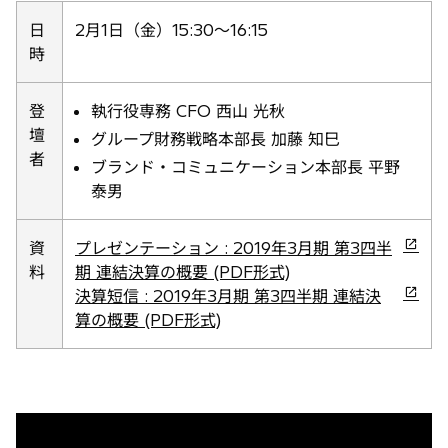
い
日
2月1日（金）15:30～16:15
タ
時
ブ
で
登
執行役専務 CFO 西山 光秋
開
壇
グループ財務戦略本部長 加藤 知巳
く
者
ブランド・コミュニケーション本部長 平野
泰男
新
資
プレゼンテーション : 2019年3月期 第3四半
し
料
期 連結決算の概要 (PDF形式)
い
新
決算短信 : 2019年3月期 第3四半期 連結決
タ
し
算の概要 (PDF形式)
ブ
い
で
タ
開
ブ
く
で
開