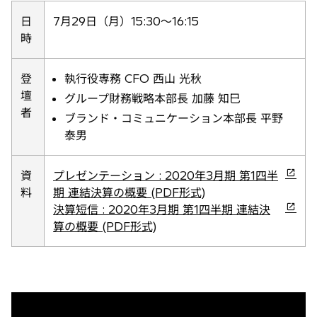
い
日
7月29日（月）15:30～16:15
タ
時
ブ
で
登
執行役専務 CFO 西山 光秋
開
壇
グループ財務戦略本部長 加藤 知巳
く
者
ブランド・コミュニケーション本部長 平野
泰男
新
資
プレゼンテーション : 2020年3月期 第1四半
し
料
期 連結決算の概要 (PDF形式)
い
新
決算短信 : 2020年3月期 第1四半期 連結決
タ
し
算の概要 (PDF形式)
ブ
い
で
タ
開
ブ
く
で
開