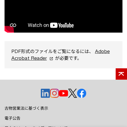
く
PDF形式のファイルをご覧になるには、
Adobe
新
Acrobat Reader
が必要です。
し
い
タ
ブ
で
新
新
新
新
新
開
し
し
し
し
し
く
い
い
い
い
い
古物営業法に基づく表示
タ
タ
タ
タ
タ
電子公告
ブ
ブ
ブ
ブ
ブ
で
で
で
で
で