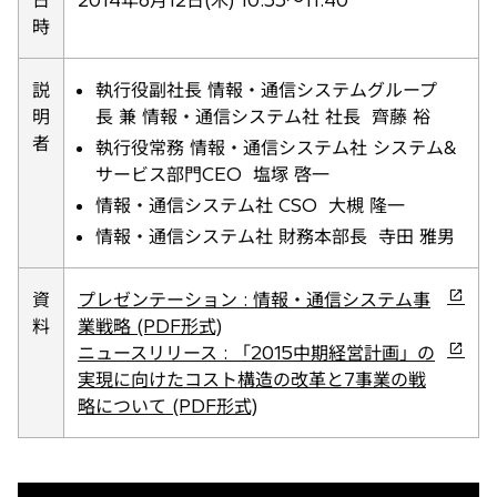
日
2014年6月12日(木) 10:55～11:40
タ
時
ブ
で
説
執行役副社長 情報・通信システムグループ
開
明
長 兼 情報・通信システム社 社長 齊藤 裕
く
者
執行役常務 情報・通信システム社 システム&
サービス部門CEO 塩塚 啓一
情報・通信システム社 CSO 大槻 隆一
情報・通信システム社 財務本部長 寺田 雅男
新
資
プレゼンテーション : 情報・通信システム事
し
料
業戦略 (PDF形式)
い
新
ニュースリリース : 「2015中期経営計画」の
タ
し
実現に向けたコスト構造の改革と7事業の戦
ブ
い
略について (PDF形式)
で
タ
開
ブ
く
で