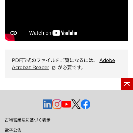
開
く
PDF形式のファイルをご覧になるには、
Adobe
新
Acrobat Reader
が必要です。
し
い
タ
ブ
で
新
新
新
新
新
開
し
し
し
し
し
く
い
い
い
い
い
古物営業法に基づく表示
タ
タ
タ
タ
タ
電子公告
ブ
ブ
ブ
ブ
ブ