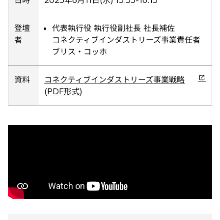
日時
2025年6月11日(水) 15:55-16:15
タ
ブ
登壇
代表執行役 執行役副社長 社長補佐
で
者
コネクティブインダストリーズ事業責任者
開
ブリス・コッホ
く
新
資料
コネクティブインダストリーズ事業戦略
し
(PDF形式)
い
タ
ブ
で
開
く