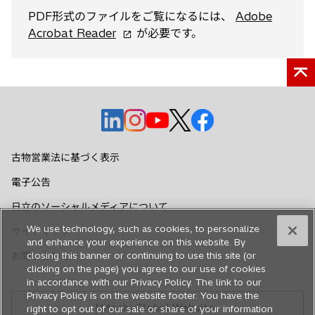
PDF形式のファイルをご覧になるには、
Adobe
新
Acrobat Reader
が必要です。
し
い
タ
ブ
で
新
新
新
新
新
開
し
し
し
し
し
く
い
い
い
い
い
古物営業法に基づく表示
タ
タ
タ
タ
タ
電子公告
ブ
ブ
ブ
ブ
ブ
で
で
で
で
で
日立のソーシャルメディアについて
開
開
開
開
開
We use technology, such as cookies, to personalize
サイトマップ
く
く
く
く
く
and enhance your experience on this website. By
お問い合わせ
closing this banner or continuing to use this site (or
clicking on the page) you agree to our use of cookies
in accordance with our Privacy Policy. The link to our
Privacy Policy is on the website footer. You have the
Hitachi Global Website
right to opt out of our sale or share of your information