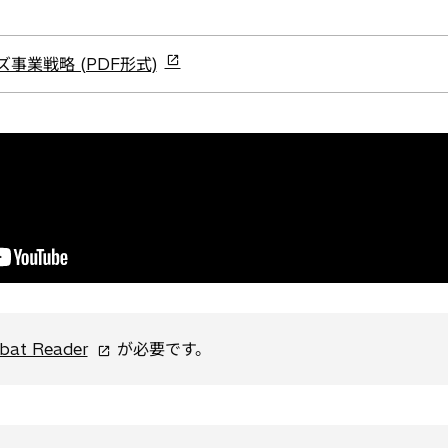
事業戦略 (PDF形式)
新
bat Reader
が必要です。
し
い
タ
ブ