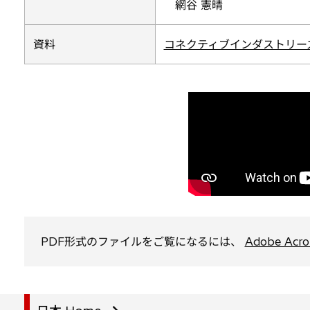
網谷 憲晴
く
新
資料
コネクティブインダストリーズ
し
い
タ
ブ
で
開
く
PDF形式のファイルをご覧になるには、
Adobe Acro