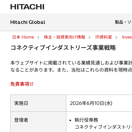
Hitachi Global
製品・ソ
日本 Home
株主・投資家向け情報
IR資料室
Inve
コネクティブインダストリーズ事業戦略
本ウェブサイトに掲載されている業績見通しおよび事業
なることがあります。また、当社はこれらの資料を現時
免責事項
新
し
い
実施日
2026年6月10日(水)
タ
ブ
登壇者
執行役専務
で
コネクティブインダストリ
開