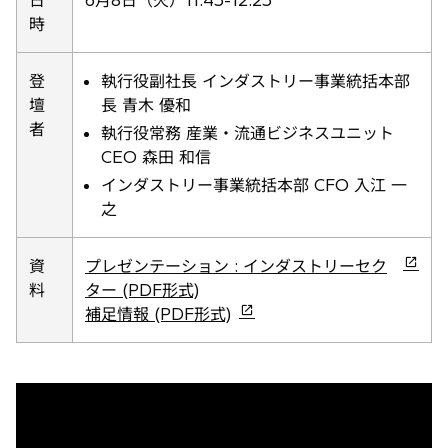
日
6月8日（火）11:45-12:25
タ
時
ブ
で
登
執行役副社長 インダストリー事業統括本部
開
壇
長 青木 優和
く
者
執行役常務 産業・流通ビジネスユニット
CEO 森田 和信
インダストリー事業統括本部 CFO 入江 一
之
新
資
プレゼンテーション : インダストリーセク
し
料
ター (PDF形式)
い
新
補足情報 (PDF形式)
タ
し
ブ
い
で
タ
開
ブ
く
で