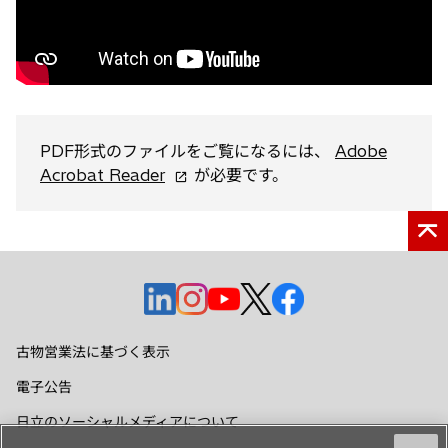
開
く
PDF形式のファイルをご覧になるには、
Adobe
新
Acrobat Reader
が必要です。
し
い
タ
ブ
で
新
新
新
新
新
開
し
し
し
し
し
く
い
い
い
い
い
古物営業法に基づく表示
タ
タ
タ
タ
タ
電子公告
ブ
ブ
ブ
ブ
ブ
で
で
で
で
で
日立のソーシャルメディアについて
開
開
開
開
開