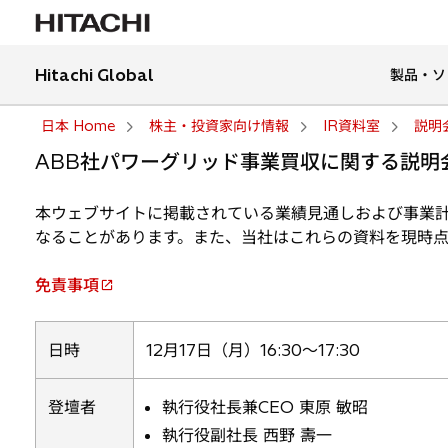
Hitachi Global
製品・ソ
日本 Home
株主・投資家向け情報
IR資料室
説明
ABB社パワーグリッド事業買収に関する説明
本ウェブサイトに掲載されている業績見通しおよび事業
なることがあります。また、当社はこれらの資料を現時
免責事項
新
し
い
日時
12月17日（月）16:30～17:30
タ
ブ
登壇者
執行役社長兼CEO 東原 敏昭
で
執行役副社長 西野 壽一
開