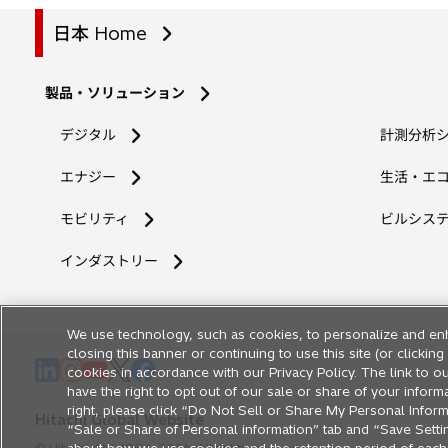
日本 Home
製品・ソリューション
デジタル
計測分析
エナジー
生活・エ
モビリティ
ビルシス
インダストリー
We use technology, such as cookies, to personalize and en
closing this banner or continuing to use this site (or clicki
新
新
新
新
新
cookies in accordance with our Privacy Policy. The link to ou
し
し
し
し
し
have the right to opt out of our sale or share of your inform
right, please click “Do Not Sell or Share My Personal Informa
い
い
い
い
い
Hitachi Global Website
“Sale or Share of Personal information” tab and “Save Setting
タ
タ
タ
タ
タ