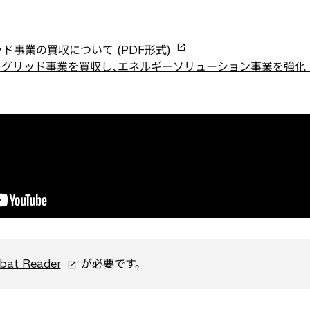
ド事業の買収について (PDF形式)
ーグリッド事業を買収し､エネルギーソリューション事業を強化 (
新
bat Reader
が必要です。
し
い