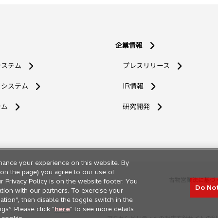
タ
ブ
で
開
企業情報
く
システム
プレスリリース
コシステム
IR情報
新
テム
研究開発
し
い
タ
ブ
で
hance your experience on this website. By
開
ng on the page) you agree to our use of
く
古物営業法に基づ
r Privacy Policy is on the website footer. You
Do Not
ation with our partners. To exercise your
tion”, then disable the toggle switch in the
s”. Please click "
here
" to see more details