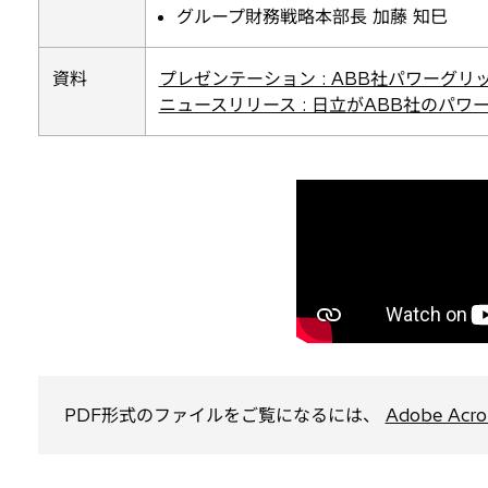
グループ財務戦略本部長 加藤 知巳
く
新
資料
プレゼンテーション : ABB社パワーグリッ
し
新
ニュースリリース : 日立がABB社のパワ
い
し
タ
い
ブ
タ
で
ブ
開
で
く
開
く
PDF形式のファイルをご覧になるには、
Adobe Acro