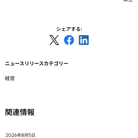
シェアする:
新
新
新
し
し
し
い
い
い
タ
タ
タ
ニュースリリースカテゴリー
ブ
ブ
ブ
で
で
で
経営
開
開
開
く
く
く
関連情報
2026年8月5日