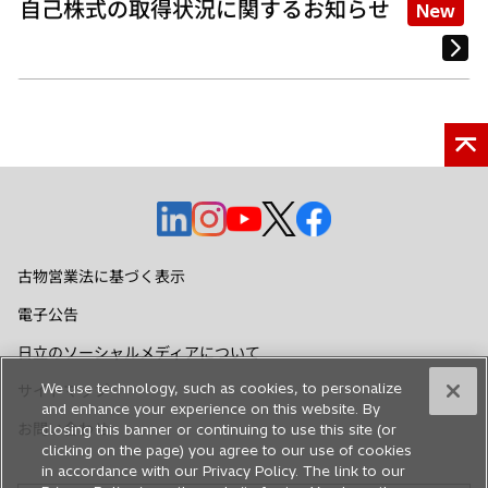
自己株式の取得状況に関するお知らせ
New
新
新
新
新
新
し
し
し
し
し
い
い
い
い
い
古物営業法に基づく表示
タ
タ
タ
タ
タ
電子公告
ブ
ブ
ブ
ブ
ブ
で
で
で
で
で
日立のソーシャルメディアについて
開
開
開
開
開
We use technology, such as cookies, to personalize
サイトマップ
く
く
く
く
く
and enhance your experience on this website. By
お問い合わせ
closing this banner or continuing to use this site (or
clicking on the page) you agree to our use of cookies
in accordance with our Privacy Policy. The link to our