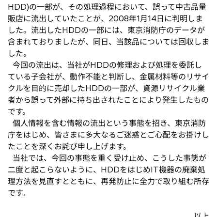
ブ
HDD)の一部が、その処理過程において、誤って中古品量
で
販店に流出していたことが、2008年1月14日に判明しま
開
した。流出したHDDの一部には、東京消防庁のデータが
く
含まれておりましたが、同日、当該品については回収しま
した。
今回の流出は、当社がHDDの修理および処理を委託し
ている子会社が、動作不能と判断し、金属材料等のリサイ
クルを目的に売却したHDDの一部が、資源リサイクル業
者から誤って外部に持ち出されたことにより発生したもの
です。
個人情報を含む情報の流出という事態を招き、東京消防
庁をはじめ、皆さまに多大なるご迷惑とご心配をお掛けし
たことを深くお詫び申し上げます。
当社では、今回の事態を重く受け止め、こうした事態が
二度と起こらないように、HDDをはじめIT機器の廃棄処
理方法を見直すとともに、再発防止に全力で取り組む所存
です。
以上