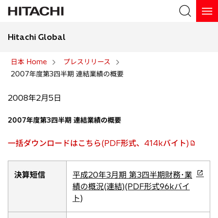
Hitachi Global
検索
日本 Home
プレスリリース
2007年度第3四半期 連結業績の概要
検索
2008年2月5日
2007年度第3四半期 連結業績の概要
一括ダウンロードはこちら(PDF形式、414kバイト)
新
し
い
新
決算短信
平成20年3月期 第3四半期財務･業
タ
し
績の概況(連結)(PDF形式96kバイ
ブ
い
ト)
で
タ