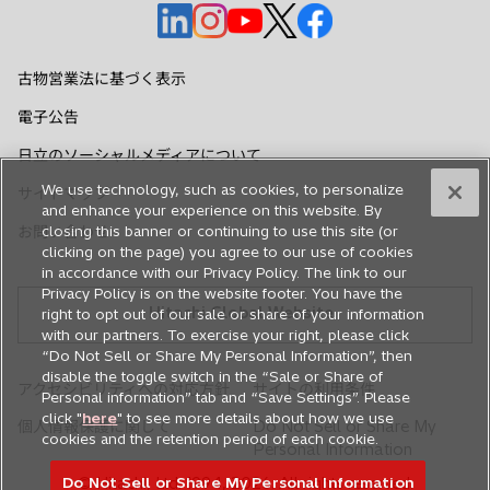
新
新
新
新
新
し
し
し
し
し
い
い
い
い
い
古物営業法に基づく表示
タ
タ
タ
タ
タ
電子公告
ブ
ブ
ブ
ブ
ブ
で
で
で
で
で
日立のソーシャルメディアについて
開
開
開
開
開
We use technology, such as cookies, to personalize
サイトマップ
く
く
く
く
く
and enhance your experience on this website. By
お問い合わせ
closing this banner or continuing to use this site (or
clicking on the page) you agree to our use of cookies
in accordance with our Privacy Policy. The link to our
Privacy Policy is on the website footer. You have the
Hitachi Global Website
right to opt out of our sale or share of your information
with our partners. To exercise your right, please click
“Do Not Sell or Share My Personal Information”, then
disable the toggle switch in the “Sale or Share of
アクセシビリティへの対応方針
サイトの利用条件
Personal information” tab and “Save Settings”. Please
click "
here
" to see more details about how we use
個人情報保護に関して
Do Not Sell or Share My
cookies and the retention period of each cookie.
Personal Information
Do Not Sell or Share My Personal Information
© Hitachi, Ltd. 1994,
2026
. All rights reserved.