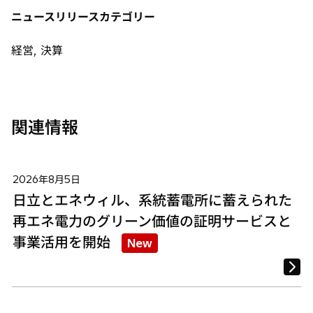
タ
タ
タ
ニュースリリースカテゴリー
ブ
ブ
ブ
で
で
で
経営, 決算
開
開
開
く
く
く
関連情報
2026年8月5日
日立とエネウィル、系統蓄電所に蓄えられた
再エネ電力のグリーン価値の証明サービスと
事業活用を開始
New