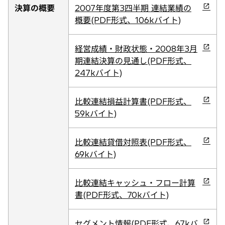
開
ブ
新
決算の概要
2007年度第3四半期 連結業績の
く
で
し
概要(PDF形式、106kバイト)
開
い
く
タ
新
経営成績・財政状態・2008年3月
ブ
し
期連結決算の見通し(PDF形式、
で
い
247kバイト)
開
タ
く
ブ
新
比較連結損益計算書(PDF形式、
で
し
59kバイト)
開
い
く
タ
新
比較連結貸借対照表(PDF形式、
ブ
し
69kバイト)
で
い
開
タ
新
比較連結キャッシュ・フロー計算
く
ブ
し
書(PDF形式、70kバイト)
で
い
開
タ
新
セグメント情報(PDF形式、67kバ