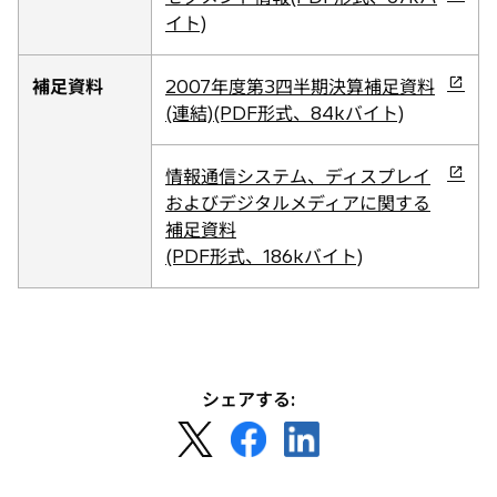
く
ブ
し
イト)
で
い
開
タ
新
補足資料
2007年度第3四半期決算補足資料
く
ブ
し
(連結)(PDF形式、84kバイト)
で
い
開
タ
新
情報通信システム、ディスプレイ
く
ブ
し
およびデジタルメディアに関する
で
い
補足資料
開
タ
(PDF形式、186kバイト)
く
ブ
で
開
く
シェアする:
新
新
新
し
し
し
い
い
い