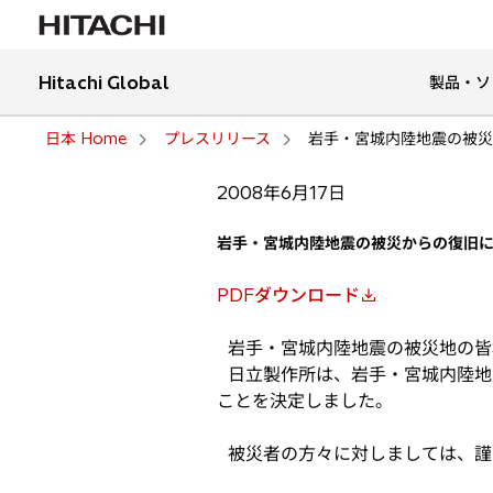
Hitachi Global
製品・ソ
日本 Home
プレスリリース
岩手・宮城内陸地震の被災
2008年6月17日
岩手・宮城内陸地震の被災からの復旧
PDFダウンロード
新
し
岩手・宮城内陸地震の被災地の皆
い
日立製作所は、岩手・宮城内陸地
タ
ことを決定しました。
ブ
で
被災者の方々に対しましては、謹
開
く