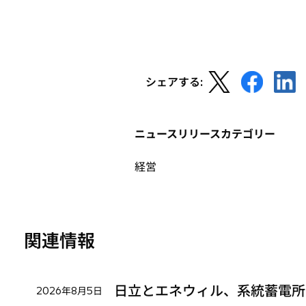
新
新
新
シェアする:
し
し
し
い
い
い
タ
タ
タ
ニュースリリースカテゴリー
ブ
ブ
ブ
で
で
で
経営
開
開
開
く
く
く
関連情報
日立とエネウィル、系統蓄電所
2026年8月5日