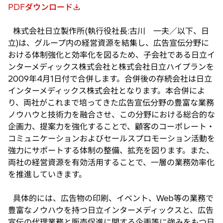
PDFダウンロード
新
し
株式会社日立製作所(執行役社長:古川 一夫／以下、日
い
立)は、グループ内の経営資源を結集し、広告宣伝分野に
タ
おける体制強化と効率化を図るため、子会社である日立イ
ブ
ンターメディックス株式会社と株式会社日立ハイプランを
で
2009年4月1日付で合併します。合併後の存続会社は日立
開
インターメディックス株式会社となります。本合併によ
く
り、両社がこれまで培ってきた広告宣伝分野の豊富な業務
ノウハウと技術力を融合させ、この分野における総合的な
企画力、提案力を強化することで、顧客のコーポレート・
コミュニケーションおよびセールスプロモーション活動を
強力にサポートする体制の整備、拡充を図ります。また、
両社の経営資源を有効活用することで、一層の業務効率化
を推進していきます。
具体的には、広告物の印刷、イベント、Web等の業務で
豊富なノウハウを持つ日立インターメディックスと、広告
宣伝の代理業務と販売促進に関する企画等に強みをもつ日