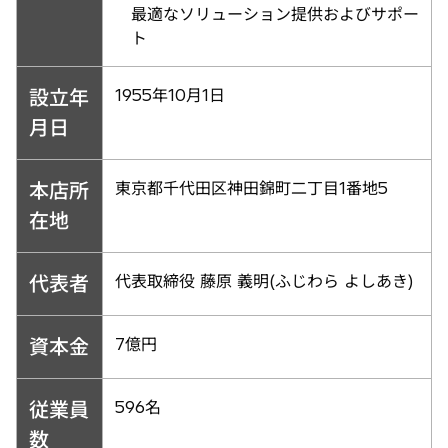
最適なソリューション提供およびサポー
ト
設立年
1955年10月1日
月日
本店所
東京都千代田区神田錦町二丁目1番地5
在地
代表者
代表取締役 藤原 義明(ふじわら よしあき)
資本金
7億円
従業員
596名
数