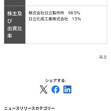
株主及
株式会社日立製作所 98.5%
日立化成工業株式会社 1.5%
び
出資比
率
以上
シェアする:
新
新
新
し
し
し
い
い
い
タ
タ
タ
ニュースリリースカテゴリー