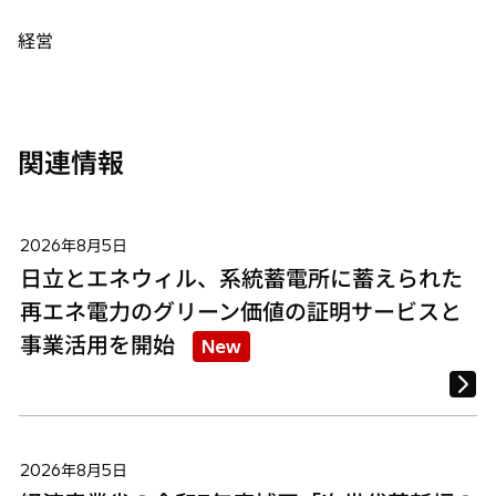
ブ
ブ
ブ
で
で
で
経営
開
開
開
く
く
く
関連情報
2026年8月5日
日立とエネウィル、系統蓄電所に蓄えられた
再エネ電力のグリーン価値の証明サービスと
事業活用を開始
New
2026年8月5日