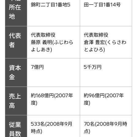
錦町二丁目1番地5
田一丁目1番14号
所在
地
代表
代表取締役
代表取締役
藤原 義明(ふじわら
倉澤 豊宏(くらさわ
者
よしあき)
とよひろ)
資本
7億円
5千万円
金
売上
約168億円(2007年
約96億円(2007年
度)
度)
高
従業
533名(2008年9月
70名(2008年9月時
時点)
点)
員数