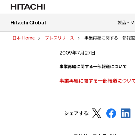
Hitachi Global
製品・ソ
日本 Home
プレスリリース
事業再編に関する一部報道
2009年7月27日
事業再編に関する一部報道について
事業再編に関する一部報道について(
新
新
新
シェアする:
し
し
し
い
い
い
タ
タ
タ