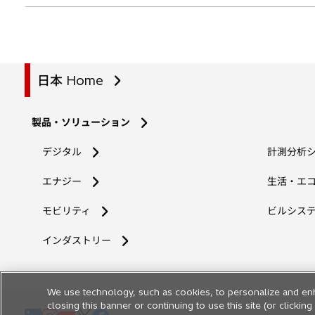
日本 Home
製品・ソリューション
デジタル
計測分析
エナジー
生活・エ
モビリティ
ビルシス
インダストリー
We use technology, such as cookies, to personalize and en
closing this banner or continuing to use this site (or clicki