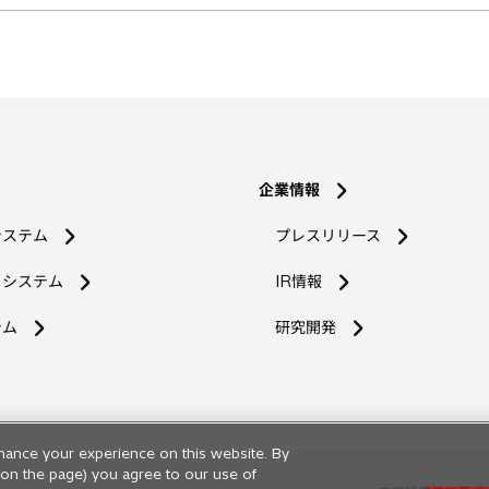
企業情報
システム
プレスリリース
コシステム
IR情報
新
テム
研究開発
し
い
タ
ブ
で
hance your experience on this website. By
開
ng on the page) you agree to our use of
く