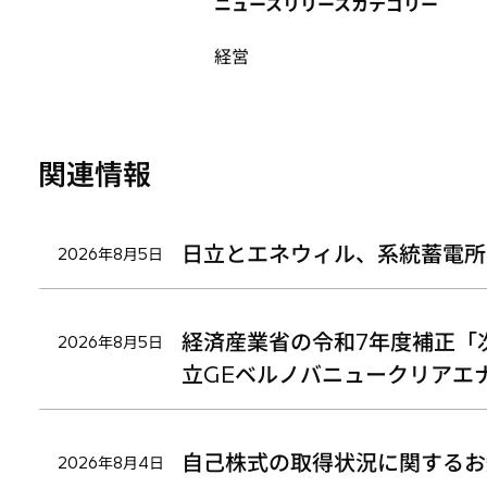
ニュースリリースカテゴリー
ブ
ブ
ブ
で
で
で
経営
開
開
開
く
く
く
関連情報
日立とエネウィル、系統蓄電所
2026年8月5日
経済産業省の令和7年度補正「
2026年8月5日
立GEベルノバニュークリアエ
自己株式の取得状況に関するお
2026年8月4日