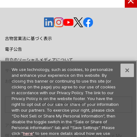
新
新
新
新
新
し
し
し
し
し
い
い
い
い
い
古物営業法に基づく表示
タ
タ
タ
タ
タ
電子公告
ブ
ブ
ブ
ブ
ブ
で
で
で
で
で
日立のソーシャルメディアについて
開
開
開
開
開
We use technology, such as cookies, to personalize
サイトマップ
く
く
く
く
く
and enhance your experience on this website. By
お問い合わせ
closing this banner or continuing to use this site (or
clicking on the page) you agree to our use of cookies
in accordance with our Privacy Policy. The link to our
Privacy Policy is on the website footer. You have the
Hitachi Global Website
right to opt out of our sale or share of your information
with our partners. To exercise your right, please click
“Do Not Sell or Share My Personal Information”, then
disable the toggle switch in the “Sale or Share of
アクセシビリティへの対応方針
サイトの利用条件
Personal information” tab and “Save Settings”. Please
click "
here
" to see more details about how we use
個人情報保護に関して
Do Not Sell or Share My