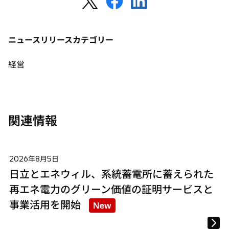
し
し
し
い
い
い
タ
タ
タ
ニュースリリースカテゴリー
ブ
ブ
ブ
で
で
で
経営
開
開
開
く
く
く
関連情報
2026年8月5日
日立とエネウィル、系統蓄電所に蓄えられた
再エネ電力のグリーン価値の証明サービスと
事業活用を開始
New