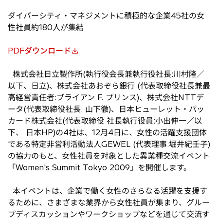
ダイバーシティ・マネジメントに積極的な企業45社の女
性社員約180人が集結
PDFダウンロード
新
し
株式会社日立製作所(執行役会長兼執行役社長:川村隆／
い
以下、日立)、株式会社あおぞら銀行 (代表取締役社長兼最
タ
高経営責任者:ブライアン F. プリンス)、株式会社NTTデ
ブ
ータ(代表取締役社長: 山下徹)、日本ヒューレット・パッ
で
カード株式会社(代表取締役 社長執行役員:小出伸一／以
開
下、 日本HP)の4社は、12月4日に、女性の活躍支援団体
く
である特定非営利活動法人GEWEL (代表理事:堀井紀壬子)
の協力のもと、女性社員を対象とした異業種交流イベント
「Women's Summit Tokyo 2009」を開催します。
本イベントは、企業で働く女性のさらなる活躍を支援す
るために、さまざまな業界から女性社員が集まり、グルー
プディスカッションやワークショップなどを通じて交流す