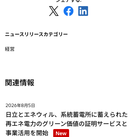
シェアする:
新
新
新
し
し
し
い
い
い
タ
タ
タ
ニュースリリースカテゴリー
ブ
ブ
ブ
で
で
で
経営
開
開
開
く
く
く
関連情報
2026年8月5日
日立とエネウィル、系統蓄電所に蓄えられた
再エネ電力のグリーン価値の証明サービスと
事業活用を開始
New