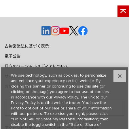
新
新
新
新
新
し
し
し
し
し
い
い
い
い
い
古物営業法に基づく表示
タ
タ
タ
タ
タ
電子公告
ブ
ブ
ブ
ブ
ブ
で
で
で
で
で
日立のソーシャルメディアについて
開
開
開
開
開
We use technology, such as cookies, to personalize
サイトマップ
く
く
く
く
く
and enhance your experience on this website. By
お問い合わせ
closing this banner or continuing to use this site (or
clicking on the page) you agree to our use of cookies
in accordance with our Privacy Policy. The link to our
Privacy Policy is on the website footer. You have the
Hitachi Global Website
right to opt out of our sale or share of your information
with our partners. To exercise your right, please click
“Do Not Sell or Share My Personal Information”, then
disable the toggle switch in the “Sale or Share of
アクセシビリティへの対応方針
サイトの利用条件