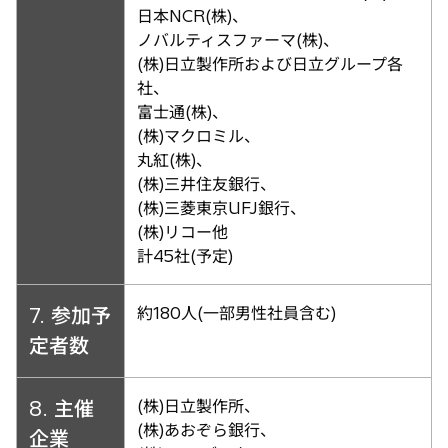
日本NCR(株)、
ノバルティスファーマ(株)、
(株)日立製作所および日立グループ各
社、
富士通(株)、
(株)マクロミル、
丸紅(株)、
(株)三井住友銀行、
(株)三菱東京UFJ銀行、
(株)リコー他
計45社(予定)
7. 参加予
約180人(一部男性社員含む)
定者数
8. 主催
(株)日立製作所、
(株)あおぞら銀行、
企業