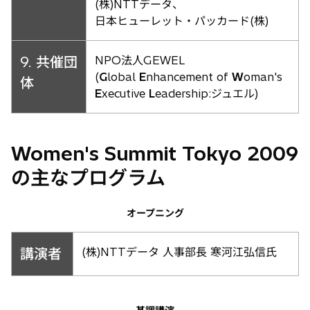
(株)NTTデータ、
日本ヒューレット・パッカード(株)
9. 共催団
NPO法人GEWEL
(
G
lobal
E
nhancement of
W
oman's
体
E
xecutive
L
eadership:ジュエル)
Women's Summit Tokyo 2009
の主なプログラム
オープニング
講演者
(株)NTTデータ 人事部長 寒河江弘信氏