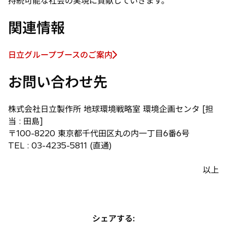
持続可能な社会の実現に貢献していきます。
関連情報
日立グループブースのご案内
新
し
お問い合わせ先
い
タ
ブ
株式会社日立製作所 地球環境戦略室 環境企画センタ [担
で
当 : 田島]
開
〒100-8220 東京都千代田区丸の内一丁目6番6号
く
TEL : 03-4235-5811 (直通)
以上
シェアする: