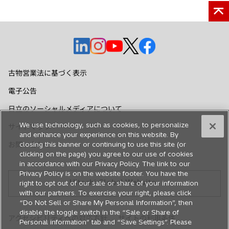
新
新
新
新
新
し
し
し
し
し
い
い
い
い
い
古物営業法に基づく表示
タ
タ
タ
タ
タ
電子公告
ブ
ブ
ブ
ブ
ブ
で
で
で
で
で
日立のソーシャルメディアについて
開
開
開
開
開
We use technology, such as cookies, to personalize
サイトマップ
く
く
く
く
く
and enhance your experience on this website. By
closing this banner or continuing to use this site (or
お問い合わせ
clicking on the page) you agree to our use of cookies
in accordance with our Privacy Policy. The link to our
Privacy Policy is on the website footer. You have the
Hitachi Global Website
right to opt out of our sale or share of your information
with our partners. To exercise your right, please click
“Do Not Sell or Share My Personal Information”, then
disable the toggle switch in the “Sale or Share of
アクセシビリティへの対応方針
サイトの利用条件
Personal information” tab and “Save Settings”. Please