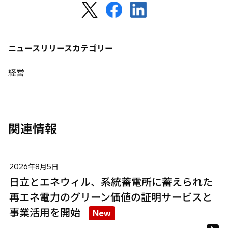
新
新
新
し
し
し
い
い
い
タ
タ
タ
ニュースリリースカテゴリー
ブ
ブ
ブ
で
で
で
経営
開
開
開
く
く
く
関連情報
2026年8月5日
日立とエネウィル、系統蓄電所に蓄えられた
再エネ電力のグリーン価値の証明サービスと
事業活用を開始
New