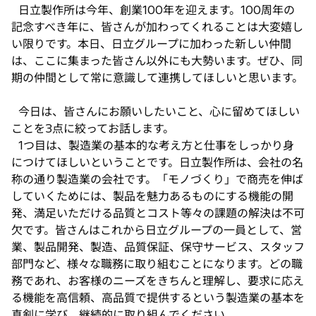
タ
日立製作所は今年、創業100年を迎えます。100周年の
ブ
記念すべき年に、皆さんが加わってくれることは大変嬉し
で
い限りです。本日、日立グループに加わった新しい仲間
開
は、ここに集まった皆さん以外にも大勢います。ぜひ、同
く
期の仲間として常に意識して連携してほしいと思います。
今日は、皆さんにお願いしたいこと、心に留めてほしい
ことを3点に絞ってお話します。
1つ目は、製造業の基本的な考え方と仕事をしっかり身
につけてほしいということです。日立製作所は、会社の名
称の通り製造業の会社です。「モノづくり」で商売を伸ば
していくためには、製品を魅力あるものにする機能の開
発、満足いただける品質とコスト等々の課題の解決は不可
欠です。皆さんはこれから日立グループの一員として、営
業、製品開発、製造、品質保証、保守サービス、スタッフ
部門など、様々な職務に取り組むことになります。どの職
務であれ、お客様のニーズをきちんと理解し、要求に応え
る機能を高信頼、高品質で提供するという製造業の基本を
真剣に学び、継続的に取り組んでください。