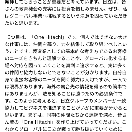
発揮してもらうことが重要だと考えています。日立は、皆
さんの教育機会の充実には投資を惜しみません。ぜひ、私
はグローバル事業へ挑戦するという決意を固めていただき
たいと思います。
3つ目は、「One Hitachi」です。個人ではできない大き
な仕事には、仲間を募り、力を結集して取り組むべしとい
うことです。製造業としての基本的な考え方であるお客様
のニーズをきちんと理解することや、グローバル化する市
場へ対応を図っていくことを真剣に追求すると、実に多く
の仲間と協力しないとできないことが分かります。自分自
身で直接お客様のニーズを聞く努力は大切ですが、一人で
は限界があります。海外の競合先の情報を得るのも簡単で
はありませんが、敵を知ることは勝つための必須条件で
す。このように考えると、日立グループのメンバーが一致
協力してビジネスを推進することがいかに重要か分かると
思います。まずは、同期の仲間たちから連携を深め、皆さ
ん流の「One Hitachi」を作り上げていってください。こ
れからグローバルに日立が戦って勝ち抜いていくために