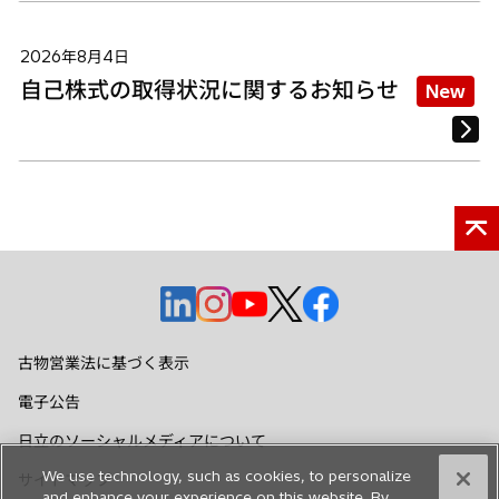
2026年8月4日
自己株式の取得状況に関するお知らせ
New
新
新
新
新
新
し
し
し
し
し
い
い
い
い
い
古物営業法に基づく表示
タ
タ
タ
タ
タ
電子公告
ブ
ブ
ブ
ブ
ブ
で
で
で
で
で
日立のソーシャルメディアについて
開
開
開
開
開
We use technology, such as cookies, to personalize
サイトマップ
く
く
く
く
く
and enhance your experience on this website. By