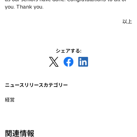
you. Thank you.
以上
シェアする:
新
新
新
し
し
し
い
い
い
タ
タ
タ
ニュースリリースカテゴリー
ブ
ブ
ブ
で
で
で
経営
開
開
開
く
く
く
関連情報