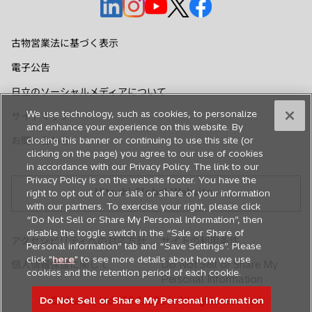
新
新
新
新
新
し
し
し
し
し
い
い
い
い
い
古物営業法に基づく表示
タ
タ
タ
タ
タ
電子公告
ブ
ブ
ブ
ブ
ブ
で
で
で
で
で
日立のソーシャルメディアについて
開
開
開
開
開
We use technology, such as cookies, to personalize
サイトマップ
く
く
く
く
く
and enhance your experience on this website. By
お問い合わせ
closing this banner or continuing to use this site (or
clicking on the page) you agree to our use of cookies
in accordance with our Privacy Policy. The link to our
Privacy Policy is on the website footer. You have the
Hitachi Global Website
right to opt out of our sale or share of your information
with our partners. To exercise your right, please click
“Do Not Sell or Share My Personal Information”, then
disable the toggle switch in the “Sale or Share of
アクセシビリティへの対応方針
サイトの利用条件
Personal information” tab and “Save Settings”. Please
click "
here
" to see more details about how we use
個人情報保護に関して
Do Not Sell or Share My
cookies and the retention period of each cookie.
Personal Information
Do Not Sell or Share My Personal Information
© Hitachi, Ltd. 1994,
2026
. All rights reserved.