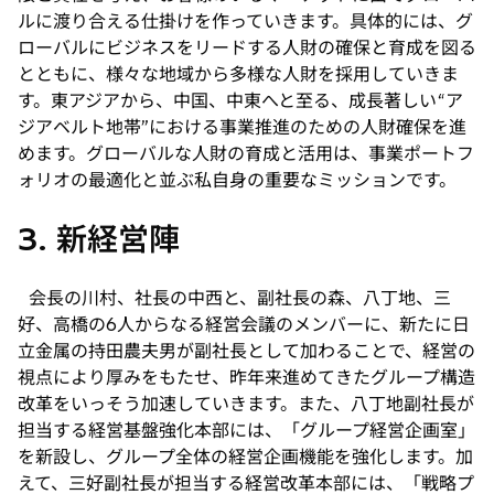
ルに渡り合える仕掛けを作っていきます。具体的には、グ
ローバルにビジネスをリードする人財の確保と育成を図る
とともに、様々な地域から多様な人財を採用していきま
す。東アジアから、中国、中東へと至る、成長著しい“ア
ジアベルト地帯”における事業推進のための人財確保を進
めます。グローバルな人財の育成と活用は、事業ポートフ
ォリオの最適化と並ぶ私自身の重要なミッションです。
3. 新経営陣
会長の川村、社長の中西と、副社長の森、八丁地、三
好、高橋の6人からなる経営会議のメンバーに、新たに日
立金属の持田農夫男が副社長として加わることで、経営の
視点により厚みをもたせ、昨年来進めてきたグループ構造
改革をいっそう加速していきます。また、八丁地副社長が
担当する経営基盤強化本部には、「グループ経営企画室」
を新設し、グループ全体の経営企画機能を強化します。加
えて、三好副社長が担当する経営改革本部には、「戦略プ