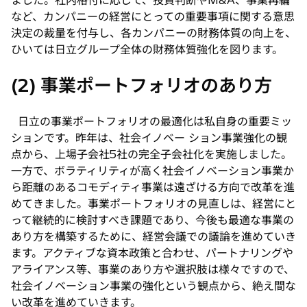
ました。社内格付に応じて、投資判断やM&A、事業再編
など、カンパニーの経営にとっての重要事項に関する意思
決定の裁量を付与し、各カンパニーの財務体質の向上を、
ひいては日立グループ全体の財務体質強化を図ります。
(2) 事業ポートフォリオのあり方
日立の事業ポートフォリオの最適化は私自身の重要ミッ
ションです。昨年は、社会イノベー ション事業強化の観
点から、上場子会社5社の完全子会社化を実施しました。
一方で、ボラティリティが高く社会イノベーション事業か
ら距離のあるコモディティ事業は遠ざける方向で改革を進
めてきました。事業ポートフォリオの見直しは、経営にと
って継続的に検討すべき課題であり、今後も最適な事業の
あり方を構築するために、経営会議での議論を進めていき
ます。アクティブな資本政策と合わせ、パートナリングや
アライアンス等、事業のあり方や選択肢は様々ですので、
社会イノベーション事業の強化という観点から、絶え間な
い改革を進めていきます。