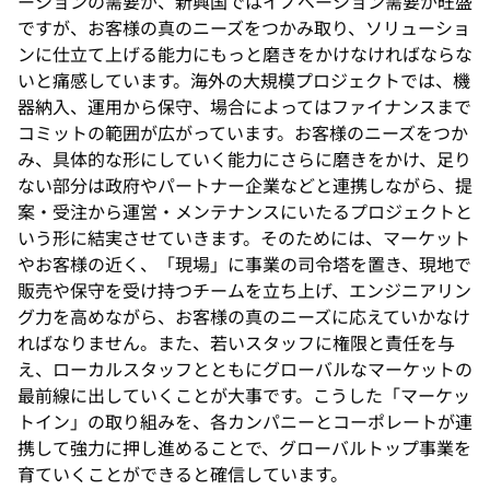
ーションの需要が、新興国ではイノベーション需要が旺盛
ですが、お客様の真のニーズをつかみ取り、ソリューショ
ンに仕立て上げる能力にもっと磨きをかけなければならな
いと痛感しています。海外の大規模プロジェクトでは、機
器納入、運用から保守、場合によってはファイナンスまで
コミットの範囲が広がっています。お客様のニーズをつか
み、具体的な形にしていく能力にさらに磨きをかけ、足り
ない部分は政府やパートナー企業などと連携しながら、提
案・受注から運営・メンテナンスにいたるプロジェクトと
いう形に結実させていきます。そのためには、マーケット
やお客様の近く、「現場」に事業の司令塔を置き、現地で
販売や保守を受け持つチームを立ち上げ、エンジニアリン
グ力を高めながら、お客様の真のニーズに応えていかなけ
ればなりません。また、若いスタッフに権限と責任を与
え、ローカルスタッフとともにグローバルなマーケットの
最前線に出していくことが大事です。こうした「マーケッ
トイン」の取り組みを、各カンパニーとコーポレートが連
携して強力に押し進めることで、グローバルトップ事業を
育ていくことができると確信しています。