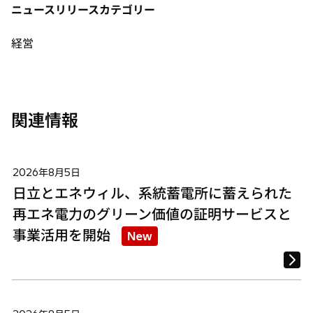
タ
タ
タ
ニュースリリースカテゴリー
ブ
ブ
ブ
で
で
で
経営
開
開
開
く
く
く
関連情報
2026年8月5日
日立とエネウィル、系統蓄電所に蓄えられた
再エネ電力のグリーン価値の証明サービスと
事業活用を開始
New