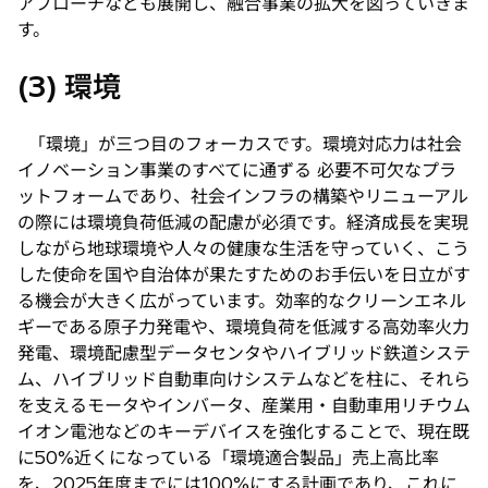
アプローチなども展開し、融合事業の拡大を図っていきま
す。
(3) 環境
「環境」が三つ目のフォーカスです。環境対応力は社会
イノベーション事業のすべてに通ずる 必要不可欠なプラ
ットフォームであり、社会インフラの構築やリニューアル
の際には環境負荷低減の配慮が必須です。経済成長を実現
しながら地球環境や人々の健康な生活を守っていく、こう
した使命を国や自治体が果たすためのお手伝いを日立がす
る機会が大きく広がっています。効率的なクリーンエネル
ギーである原子力発電や、環境負荷を低減する高効率火力
発電、環境配慮型データセンタやハイブリッド鉄道システ
ム、ハイブリッド自動車向けシステムなどを柱に、それら
を支えるモータやインバータ、産業用・自動車用リチウム
イオン電池などのキーデバイスを強化することで、現在既
に50%近くになっている「環境適合製品」売上高比率
を、2025年度までには100%にする計画であり、これに