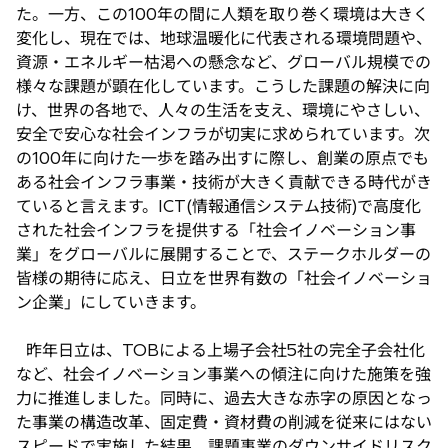
タ
た。一方、この100年の間に人類を取り巻く環境は大きく
ブ
変化し、現在では、地球温暖化に代表される環境問題や、
で
資源・エネルギー枯渇への懸念など、グローバル規模での
開
様々な課題が顕在化しています。こうした課題の解決に向
く
け、世界の各地で、人々の生活を支え、環境にやさしい、
安全で安心な社会インフラが切実に求められています。次
の100年に向けた一歩を踏み出すに際し、創業の原点でも
ある社会インフラ事業・技術が大きく貢献できる時代がき
ていると言えます。ICT(情報通信システム技術)で高度化
された社会インフラを提供する「社会イノベーション事
業」をグローバルに展開することで、ステークホルダーの
皆様の期待に応え、日立を世界有数の「社会イノベーショ
ン企業」にしていきます。
昨年日立は、TOBによる上場子会社5社の完全子会社化
など、社会イノベーション事業への傾注に向けた施策を強
力に推進しました。同時に、過去大きな赤字の原因となっ
た事業の構造改革、固定費・資材費の削減を従来にはない
スピードで実施した結果、課題事業のダウンサイドリスク