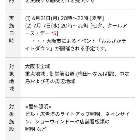
的
を実践する動機付けを提供する
実
(1) 6月21日(月) 20時〜22時 [夏至]
施
(2) 7月 7日(水) 20時〜22時 [七夕、クールア
日
ース・デー
]
*5
時
・・・大阪市によるイベント「おおさかラ
イトダウン」が開催される予定です。
対
大阪市全域
象
重点地域 : 御堂筋沿道 (梅田〜なんば間)、中之
地
島およびその周辺地域
域
対
<屋外照明>
象
ビル・広告塔のライトアップ照明、ネオンサイ
施
ン、ショーウィンドーや店舗看板類の
設
照明 など