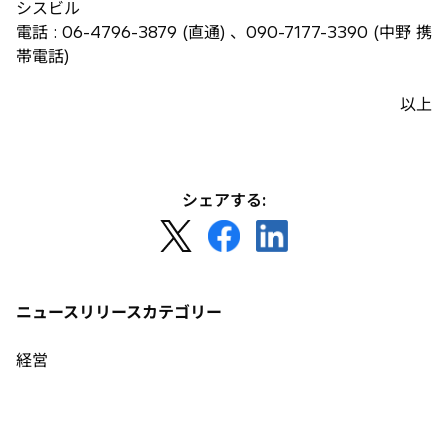
シスビル
電話 : 06-4796-3879 (直通) 、090-7177-3390 (中野 携
帯電話)
以上
シェアする:
新
新
新
し
し
し
い
い
い
タ
タ
タ
ニュースリリースカテゴリー
ブ
ブ
ブ
で
で
で
経営
開
開
開
く
く
く