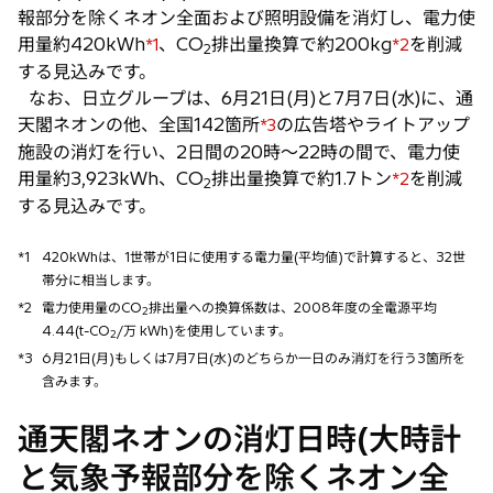
報部分を除くネオン全面および照明設備を消灯し、電力使
用量約420kWh
、CO
排出量換算で約200kg
を削減
*1
*2
2
する見込みです。
なお、日立グループは、6月21日(月)と7月7日(水)に、通
天閣ネオンの他、全国142箇所
の広告塔やライトアップ
*3
施設の消灯を行い、2日間の20時〜22時の間で、電力使
用量約3,923kWh、CO
排出量換算で約1.7トン
を削減
*2
2
する見込みです。
*1
420kWhは、1世帯が1日に使用する電力量(平均値)で計算すると、32世
帯分に相当します。
*2
電力使用量のCO
排出量への換算係数は、2008年度の全電源平均
2
4.44(t-CO
/万 kWh)を使用しています。
2
*3
6月21日(月)もしくは7月7日(水)のどちらか一日のみ消灯を行う3箇所を
含みます。
通天閣ネオンの消灯日時(大時計
と気象予報部分を除くネオン全