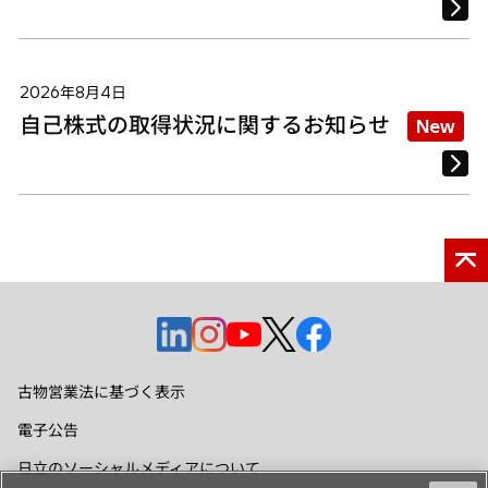
2026年8月4日
自己株式の取得状況に関するお知らせ
New
新
新
新
新
新
し
し
し
し
し
い
い
い
い
い
古物営業法に基づく表示
タ
タ
タ
タ
タ
電子公告
ブ
ブ
ブ
ブ
ブ
で
で
で
で
で
日立のソーシャルメディアについて
開
開
開
開
開