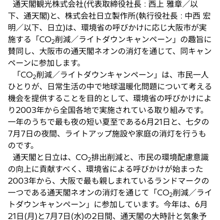
通天閣観光株式会社(代表取締役社長 : 西上 雅章／以
い
下、通天閣)と、株式会社日立製作所(執行役社長 : 中西 宏
タ
明／以下、日立)は、環境省の呼びかけに応じ大阪市が実
ブ
施する「CO
削減／ライトダウンキャンペーン」の趣旨に
2
で
賛同し、大阪市の通天閣ネオンの消灯を通じて、同キャン
開
ペーンに参加します。
く
「CO
削減／ライトダウンキャンペーン」は、市民一人
2
ひとりが、日常生活の中で地球温暖化問題について考える
機会を提供することを目的として、環境省の呼びかけによ
り2003年から全国各地で実施されている取り組みです。
一年のうちで最も夜の短い夏至である6月21日と、七夕の
7月7日の夜間、ライトアップ施設や家庭の消灯を行うも
のです。
通天閣と日立は、CO
排出削減と、市民の環境配慮意識
2
の向上に貢献すべく、環境省による呼びかけが始まった
2003年から、大阪で最も親しまれているランドマークの
一つである通天閣ネオンの消灯を通じて「CO
削減／ライ
2
トダウンキャンペーン」に参加しています。今年は、6月
21日(月)と7月7日(水)の2日間、通天閣の大時計と気象予