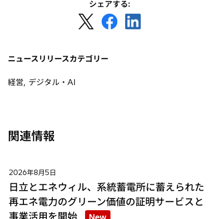
シェアする:
新
新
新
し
し
し
い
い
い
タ
タ
タ
ニュースリリースカテゴリー
ブ
ブ
ブ
で
で
で
経営, デジタル・AI
開
開
開
く
く
く
関連情報
2026年8月5日
日立とエネウィル、系統蓄電所に蓄えられた
再エネ電力のグリーン価値の証明サービスと
事業活用を開始
New