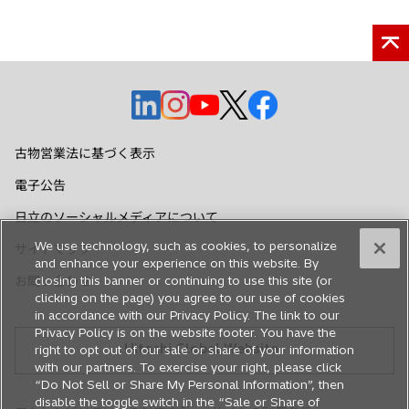
新
新
新
新
新
し
し
し
し
し
い
い
い
い
い
古物営業法に基づく表示
タ
タ
タ
タ
タ
電子公告
ブ
ブ
ブ
ブ
ブ
で
で
で
で
で
日立のソーシャルメディアについて
開
開
開
開
開
We use technology, such as cookies, to personalize
サイトマップ
く
く
く
く
く
and enhance your experience on this website. By
お問い合わせ
closing this banner or continuing to use this site (or
clicking on the page) you agree to our use of cookies
in accordance with our Privacy Policy. The link to our
Privacy Policy is on the website footer. You have the
Hitachi Global Website
right to opt out of our sale or share of your information
with our partners. To exercise your right, please click
“Do Not Sell or Share My Personal Information”, then
disable the toggle switch in the “Sale or Share of