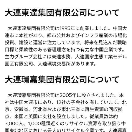
し
大連東達集団有限公司について
い
タ
ブ
大連東達集団有限公司は1995年に創業しました。中国大
で
連市に本社があり、都市公共およびインフラ産業の市場化
開
投資、建設と運営に注力しています。将来を見込んだ戦略
く
目標と柔軟性のある管理理念を持つ有力な中国企業です。
主力グループ会社には東達水務、大連国家生態工業モデル
園区有限公司、大連環境交易所があります。
大連環嘉集団有限公司について
大連環嘉集団有限公司は2005年に設立されました。本
社は中国大連市にあり、12社の子会社を有しています。北
京、安徽省、河北省および東北三省に再生資源の回収拠
点、米国と英国に支社を設立しました。従業員数は約
3,000人、1,000種類近くのリサイクル資源を取り扱う中
国東北地区における最大のリサイクル企業です。大連環嘉