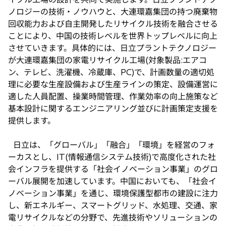
ノロジーの技術・ノウハウと、大連環嘉集団の持つ廃棄物
回収能力および自主開発したリサイクル技術を融合させる
ことにより、中国の技術レベルを世界トップレベルに向上
させていきます。具体的には、日立プラントテクノロジー
が大連環嘉集団の家電リサイクル工場(対象製品:エアコ
ン、テレビ、洗濯機、冷蔵庫、PC)で、計画数量の適切処
理に必要な生産設備および生産ラインの策定、設備運営に
適した人員配置、操業時間管理、作業効率の向上施策など
基本設計に関するエンジニアリング並びに計画策定支援を
提供します。
日立は、「グローバル」「融合」「環境」を経営のフォ
ーカスとし、IT(情報通信システム技術)で高度化された社
会インフラを提供する「社会イノベーション事業」のグロ
ーバル展開を加速しています。中国においても、「社会イ
ノベーション事業」を通じ、環境保護型都市の建設に注力
し、新エネルギー、スマートグリッド、水処理、交通、家
電リサイクルなどの分野で、先進技術やソリューションの