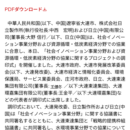
PDFダウンロード
新
し
中華人民共和国(以下、中国)遼寧省大連市、株式会社日
い
立製作所(執行役社長:中西 宏明)および日立(中国)有限公
タ
司(董事長:大野 信行／以下、日立(中国))は、社会イノベー
ブ
ション事業分野および資源循環・低炭素経済分野での協業
で
に合意し、本日、「社会イノベーション事業分野および資
開
源循環・低炭素経済分野の協業に関するプロジェクトの調
く
印式」を開催しました。大連市政府、大連市発展改革委員
会(以下、大連発改委)、大連市経済と情報化委員会、環境
保護局、サービス業委員会、庄河市政府、日立、大連東達
集団有限公司(董事長:
／以下:大連東達集団)、大連
環嘉集団有限公司(董事長:王金平／以下:大連環嘉集団)な
どの代表者が調印式に出席しました。
調印式において、大連発改委、日立製作所および日立(中
国)は「社会イノベーション事業分野」に関する協議書に
共同署名するとともに、大連東達集団と「戦略的提携枠組
協議書」に共同署名し、水環境事業分野での協業について