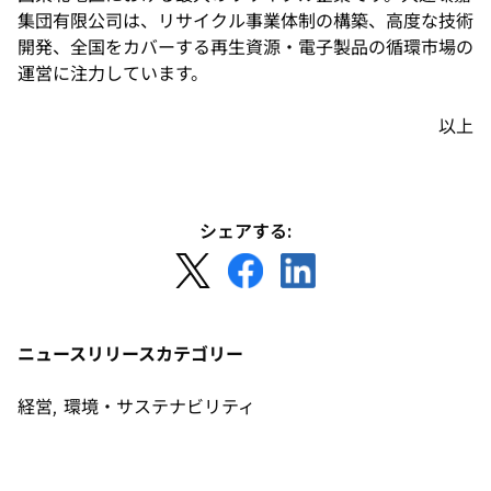
集団有限公司は、リサイクル事業体制の構築、高度な技術
開発、全国をカバーする再生資源・電子製品の循環市場の
運営に注力しています。
以上
シェアする:
新
新
新
し
し
し
い
い
い
タ
タ
タ
ニュースリリースカテゴリー
ブ
ブ
ブ
で
で
で
経営, 環境・サステナビリティ
開
開
開
く
く
く