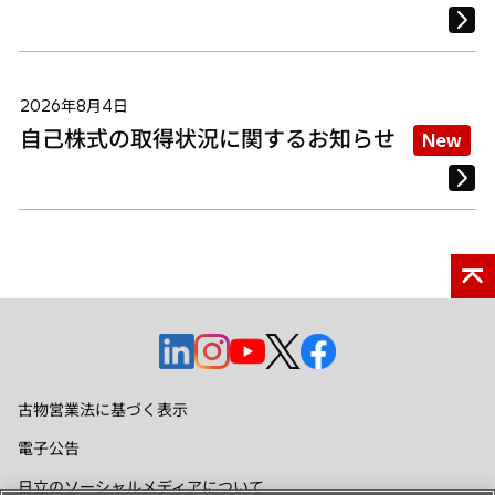
2026年8月4日
自己株式の取得状況に関するお知らせ
New
新
新
新
新
新
し
し
し
し
し
い
い
い
い
い
古物営業法に基づく表示
タ
タ
タ
タ
タ
電子公告
ブ
ブ
ブ
ブ
ブ
で
で
で
で
で
日立のソーシャルメディアについて