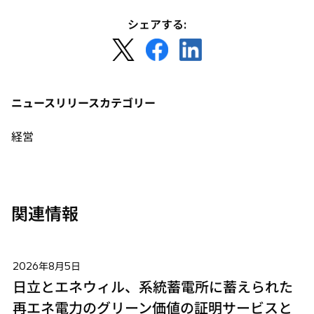
シェアする:
新
新
新
し
し
し
い
い
い
タ
タ
タ
ニュースリリースカテゴリー
ブ
ブ
ブ
で
で
で
経営
開
開
開
く
く
く
関連情報
2026年8月5日
日立とエネウィル、系統蓄電所に蓄えられた
再エネ電力のグリーン価値の証明サービスと