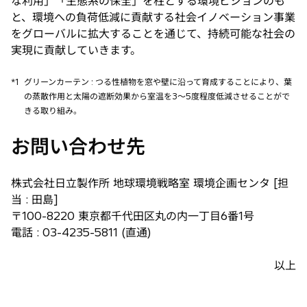
な利用」「生態系の保全」を柱とする環境ビジョンのも
と、環境への負荷低減に貢献する社会イノベーション事業
をグローバルに拡大することを通じて、持続可能な社会の
実現に貢献していきます。
*1
グリーンカーテン : つる性植物を窓や壁に沿って育成することにより、葉
の蒸散作用と太陽の遮断効果から室温を3〜5度程度低減させることがで
きる取り組み。
お問い合わせ先
株式会社日立製作所 地球環境戦略室 環境企画センタ [担
当 : 田島]
〒100-8220 東京都千代田区丸の内一丁目6番1号
電話 : 03-4235-5811 (直通)
以上