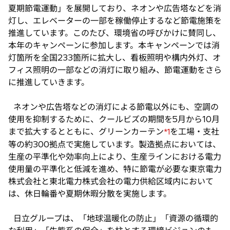
夏期節電運動」を展開しており、ネオンや広告塔などを消
灯し、エレベーターの一部を稼働停止するなど節電施策を
推進しています。このたび、環境省の呼びかけに賛同し、
本年のキャンペーンに参加します。本キャンペーンでは消
灯箇所を全国233箇所に拡大し、看板照明や構内外灯、オ
フィス照明の一部などの消灯に取り組み、節電運動をさら
に推進していきます。
ネオンや広告塔などの消灯による節電以外にも、空調の
使用を抑制するために、クールビズの期間を5月から10月
まで拡大するとともに、グリーンカーテン
を工場・支社
*1
等の約300拠点で実施しています。製造拠点においては、
生産の平準化や効率向上により、生産ラインにおける電力
使用量の平準化と低減を進め、特に節電が必要な東京電力
株式会社と東北電力株式会社の電力供給区域内において
は、休日輪番や夏期休暇分散を実施します。
日立グループは、「地球温暖化の防止」「資源の循環的