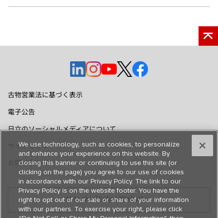
新
新
新
新
新
し
し
し
し
し
い
い
い
い
い
古物営業法に基づく表示
タ
タ
タ
タ
タ
電子公告
ブ
ブ
ブ
ブ
ブ
で
で
で
で
で
日立のソーシャルメディアについて
開
開
開
開
開
We use technology, such as cookies, to personalize
サイトマップ
く
く
く
く
く
and enhance your experience on this website. By
お問い合わせ
closing this banner or continuing to use this site (or
clicking on the page) you agree to our use of cookies
in accordance with our Privacy Policy. The link to our
Privacy Policy is on the website footer. You have the
Hitachi Global Website
right to opt out of our sale or share of your information
with our partners. To exercise your right, please click