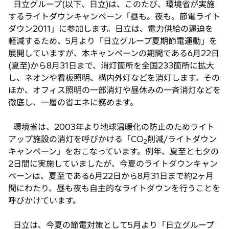
日立グループ(以下、日立)は、このたび、環境省が実施
い
するライトダウンキャンペーン「昼も。夜も。節電ライト
タ
ダウン2011」に参加します。日立は、電力供給の逼迫を
ブ
軽減するため、5月より「日立グループ夏期節電運動」を
で
展開していますが、本キャンペーンの期間である6月22日
開
(夏至)から8月31日まで、消灯箇所を全国233箇所に拡大
く
し、ネオンや看板照明、構内外灯などを消灯します。その
ほか、オフィス照明の一部消灯や昼休みの一斉消灯などを
徹底し、一層の省エネに務めます。
環境省は、2003年より地球温暖化の防止のためライト
アップ施設の消灯を呼びかける「CO
削減/ライトダウン
2
キャンペーン」をおこなっています。例年、夏至と七夕の
2日間に実施していましたが、今夏のライトダウンキャン
ペーンは、夏至である6月22日から8月31日まで約2ヶ月
間にわたり、昼も夜も自主的なライトダウンを行うことを
呼びかけています。
日立は、今夏の節電対策として5月より「日立グループ