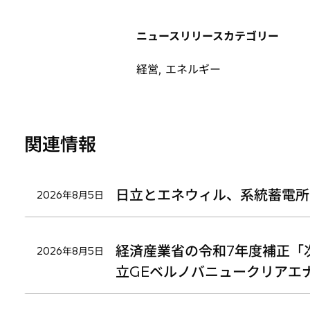
い
い
い
タ
タ
タ
ニュースリリースカテゴリー
ブ
ブ
ブ
で
で
で
経営, エネルギー
開
開
開
く
く
く
関連情報
日立とエネウィル、系統蓄電所
2026年8月5日
経済産業省の令和7年度補正「
2026年8月5日
立GEベルノバニュークリアエ