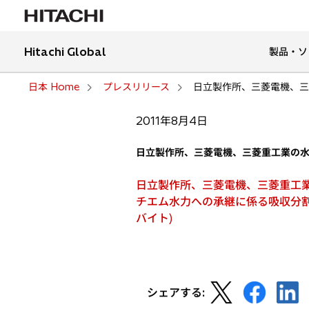
Hitachi Global
製品・ソ
日本 Home
プレスリリース
日立製作所、三菱電機、三
2011年8月4日
日立製作所、三菱電機、三菱重工業の
日立製作所、三菱電機、三菱重工
チエム水力への承継に係る吸収分割契
バイト)
新
新
新
シェアする:
し
し
し