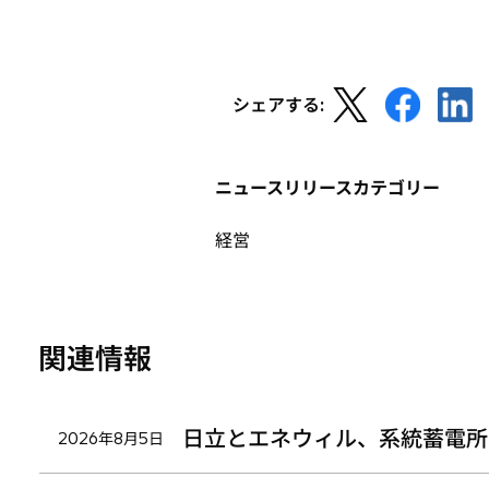
新
新
新
シェアする:
し
し
し
い
い
い
タ
タ
タ
ニュースリリースカテゴリー
ブ
ブ
ブ
で
で
で
経営
開
開
開
く
く
く
関連情報
日立とエネウィル、系統蓄電所
2026年8月5日