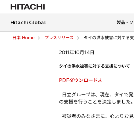
Hitachi Global
製品・ソ
日本 Home
プレスリリース
タイの洪水被害に対する支
2011年10月14日
タイの洪水被害に対する支援について
PDFダウンロード
新
し
日立グループは、現在、タイで発生
い
の支援を行うことを決定しました
タ
ブ
被災者のみなさまに、心よりお見
で
開
く