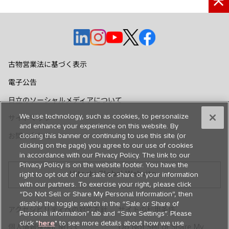
新
新
新
新
新
し
し
し
し
し
い
い
い
い
い
古物営業法に基づく表示
タ
タ
タ
タ
タ
電子公告
ブ
ブ
ブ
ブ
ブ
で
で
で
で
で
日立のソーシャルメディアについて
開
開
開
開
開
We use technology, such as cookies, to personalize
サイトマップ
く
く
く
く
く
and enhance your experience on this website. By
お問い合わせ
closing this banner or continuing to use this site (or
clicking on the page) you agree to our use of cookies
in accordance with our Privacy Policy. The link to our
Privacy Policy is on the website footer. You have the
Hitachi Global Website
right to opt out of our sale or share of your information
with our partners. To exercise your right, please click
“Do Not Sell or Share My Personal Information”, then
disable the toggle switch in the “Sale or Share of
アクセシビリティへの対応方針
サイトの利用条件
Personal information” tab and “Save Settings”. Please
click "
here
" to see more details about how we use
個人情報保護に関して
Do Not Sell or Share My