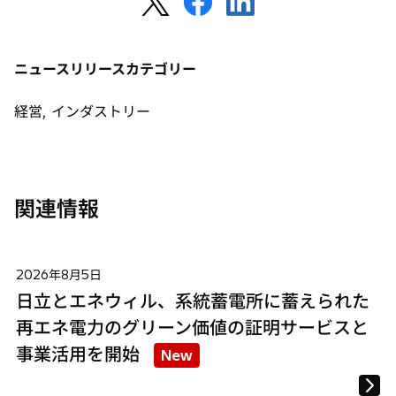
し
し
し
い
い
い
タ
タ
タ
ニュースリリースカテゴリー
ブ
ブ
ブ
で
で
で
経営, インダストリー
開
開
開
く
く
く
関連情報
2026年8月5日
日立とエネウィル、系統蓄電所に蓄えられた
再エネ電力のグリーン価値の証明サービスと
事業活用を開始
New