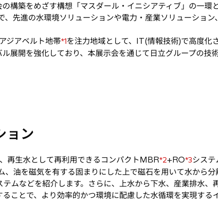
会の構築をめざす構想「マスダール・イニシアティブ」の一環
内で、先進の水環境ソリューションや電力・産業ソリューション
アジアベルト地帯
を注力地域として、IT(情報技術)で高度
*1
バル展開を強化しており、本展示会を通じて日立グループの技
。
ーション
、再生水として再利用できるコンパクトMBR
+RO
システ
*2
*3
テム、油を磁気を有する固まりにした上で磁石を用いて水から分
離システムなどを紹介します。さらに、上水から下水、産業排水
することで、より効率的かつ環境に配慮した水循環を実現する