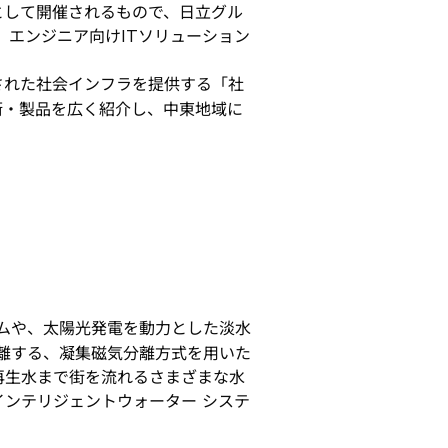
として開催されるもので、日立グル
、エンジニア向けITソリューション
化された社会インフラを提供する「社
術・製品を広く紹介し、中東地域に
ムや、太陽光発電を動力とした淡水
離する、凝集磁気分離方式を用いた
、再生水まで街を流れるさまざまな水
インテリジェントウォーター システ