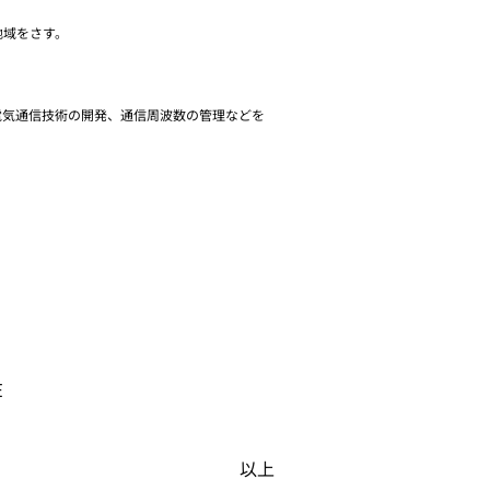
地域をさす。
活動の推進、電気通信技術の開発、通信周波数の管理などを
E
以上