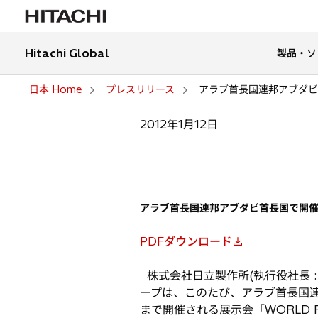
Hitachi Global
製品・ソ
日本 Home
プレスリリース
アラブ首長国連邦アブダビ首長
2012年1月12日
アラブ首長国連邦アブダビ首長国で開催される
PDFダウンロード
新
し
株式会社日立製作所(執行役社長 :
い
ープは、このたび、アラブ首長国連邦(UAE
タ
まで開催される展示会「WORLD F
ブ