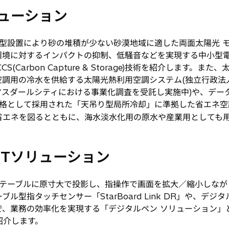
リューション
型設置により砂の堆積が少ない砂漠地域に適した両面太陽光 モ
環境に対するインパクトの抑制、低騒音などを実現する中小型電
(Carbon Capture & Storage)技術を紹介します。
空調用の冷水を供給する太陽光熱利用空調システム(独立行政法
国マスダールシティにおける事業化調査を受託し実施中)や、デ
格として採用された「天吊り型局所冷却」に準拠した省エネ空調シス
省エネを図るとともに、海水淡水化用の原水や産業用としても
けITソリューション
テーブルに原寸大で投影し、指操作で画面を拡大／縮小しなが
ル型指タッチセンサー「StarBoard Link DR」や、デ
で、業務の効率化を実現する「デジタルペン ソリューション」
紹介します。