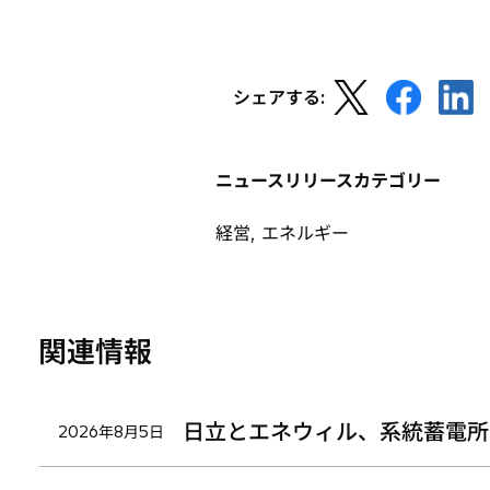
新
新
新
シェアする:
し
し
し
い
い
い
タ
タ
タ
ニュースリリースカテゴリー
ブ
ブ
ブ
で
で
で
経営, エネルギー
開
開
開
く
く
く
関連情報
日立とエネウィル、系統蓄電所
2026年8月5日