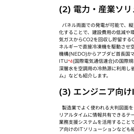
(2) 電力・産業ソ
パネル両面での発電が可能で、縦
化することで、建設費用の低減や
気ガスからCO2を回収し貯留するCCS
ネルギーで直接冷凍機を駆動させ
機構(NEDO)からアブダビ首長
ITU
(国際電気通信連合)の国際規
*4
深層水を空調用の冷熱源に利用し
ム」なども紹介します。
(3) エンジニア向
製造業でよく使われる大判図面を
リアルタイムに情報共有できるテーブ
業務支援システムを活用すること
ア向けのITソリューションなども