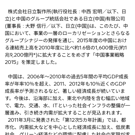
新
し
株式会社日立製作所(執行役社長 : 中西 宏明／以下、日
い
立)と中国のグループ統括会社である日立(中国)有限公司
タ
(董事長 : 大野 信行／以下、日立(中国))は、このたび、中
ブ
国において、事業の一層のローカリゼーションとさらなる
で
グループシナジーの発揮を通じ、2015年度の中国におけ
開
る連結売上高を2010年度に比べ約1.6倍の1,600億元(約1
く
兆9,200億円
*
)に拡大することをめざす「中国事業戦略
2015」を策定しました。
中国は、2006年〜2010年の過去5年間の平均GDP成長
率が年率10％を超え、2011、2012年も10％近くのGDP
成長率が予測されるなど、著しい経済成長が続いていま
す。今後は、沿海部に加え、東北や内陸を含む幅広い地域
で、電力、交通、水、ITといった社会インフラの整備が一
層進み、引き続き内需が拡大することが見込まれます。
2011年3月に発表された「第12次5カ年計画」では、都
市化、内需拡大などを中心とした経済成長に加え、低炭素
社会、グリーン経済などの環境に配慮した社会の実現が求