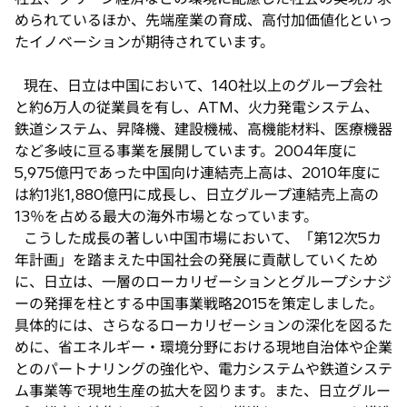
められているほか、先端産業の育成、高付加価値化といっ
たイノベーションが期待されています。
現在、日立は中国において、140社以上のグループ会社
と約6万人の従業員を有し、ATM、火力発電システム、
鉄道システム、昇降機、建設機械、高機能材料、医療機器
など多岐に亘る事業を展開しています。2004年度に
5,975億円であった中国向け連結売上高は、2010年度に
は約1兆1,880億円に成長し、日立グループ連結売上高の
13％を占める最大の海外市場となっています。
こうした成長の著しい中国市場において、「第12次5カ
年計画」を踏まえた中国社会の発展に貢献していくため
に、日立は、一層のローカリゼーションとグループシナジ
ーの発揮を柱とする中国事業戦略2015を策定しました。
具体的には、さらなるローカリゼーションの深化を図るた
めに、省エネルギー・環境分野における現地自治体や企業
とのパートナリングの強化や、電力システムや鉄道システ
ム事業等で現地生産の拡大を図ります。また、日立グルー