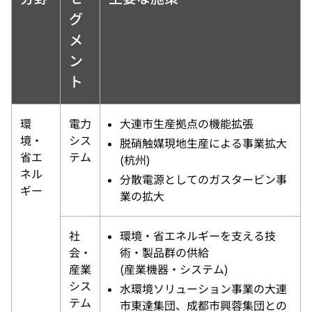
グ
メ
ン
ト
環
電力
大連市生産拠点の機能拡張
境・
シス
脱硝触媒現地生産による事業拡大
省エ
テム
(杭州)
ネル
分散電源としてのガスタービン事
ギー
業の拡大
社
環境・省エネルギーを支える技
会・
術・製品群の供給
産業
(産業機器・システム)
シス
水環境ソリューション事業の大連
テム
市東達集団、成都市興蓉集団との