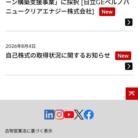
ーン構築支援事業」に採択 [日立GEベルノバ
ニュークリアエナジー株式会社]
New
2026年8月4日
自己株式の取得状況に関するお知らせ
New
新
新
新
新
新
し
し
し
し
し
い
い
い
い
い
古物営業法に基づく表示
タ
タ
タ
タ
タ