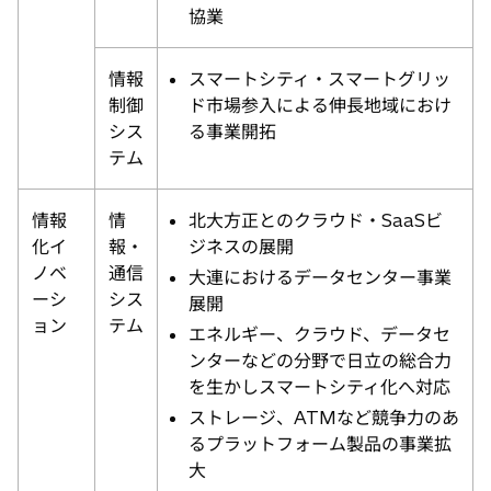
協業
情報
スマートシティ・スマートグリッ
制御
ド市場参入による伸長地域におけ
シス
る事業開拓
テム
情報
情
北大方正とのクラウド・SaaSビ
化イ
報・
ジネスの展開
ノベ
通信
大連におけるデータセンター事業
ーシ
シス
展開
ョン
テム
エネルギー、クラウド、データセ
ンターなどの分野で日立の総合力
を生かしスマートシティ化へ対応
ストレージ、ATMなど競争力のあ
るプラットフォーム製品の事業拡
大