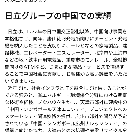
スの拡大を図ります。
日立グループの中国での実績
日立は、1972年の日中国交正常化以降、中国向け事業を
本格化させ、同年、唐山徒河発電所向けにタービン・発電
機を納入したことを皮切りに、テレビなどの家電製品、建
設機械、エレベーター・エスカレーター、北京市や上海市
などの地下鉄車両用電気品、重慶市のモノレール、金融機
関向けのATMなど、さまざまな製品・サービスを提供す
ることで中国社会に貢献し、お客様から高い評価をいただ
いてきました。
近年では、社会インフラとITを融合して提供することが
できる強みと、省エネルギー・環境保全分野における豊富
な技術や経験、ノウハウを生かし、天津市郊外に建設中の
「中国・シンガポール天津エコシティ」プロジェクトへの
スマートシティ関連技術の提供、広州市郊外で開発が予定
されている「中国・シンガポール広州ナレッジシティ」の
構築に向けた協力、大連市との水処理や家電リサイクル分