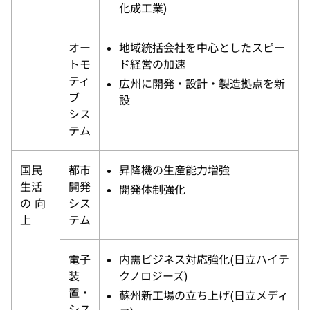
化成工業)
オー
地域統括会社を中心としたスピー
トモ
ド経営の加速
ティ
広州に開発・設計・製造拠点を新
ブ
設
シス
テム
国民
都市
昇降機の生産能力増強
生活
開発
開発体制強化
の 向
シス
上
テム
電子
内需ビジネス対応強化(日立ハイテ
装
クノロジーズ)
置・
蘇州新工場の立ち上げ(日立メディ
シス