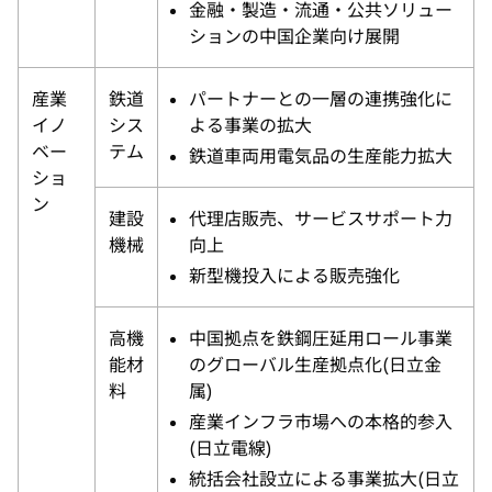
金融・製造・流通・公共ソリュー
ションの中国企業向け展開
産業
鉄道
パートナーとの一層の連携強化に
イノ
シス
よる事業の拡大
ベー
テム
鉄道車両用電気品の生産能力拡大
ショ
ン
建設
代理店販売、サービスサポート力
機械
向上
新型機投入による販売強化
高機
中国拠点を鉄鋼圧延用ロール事業
能材
のグローバル生産拠点化(日立金
料
属)
産業インフラ市場への本格的参入
(日立電線)
統括会社設立による事業拡大(日立