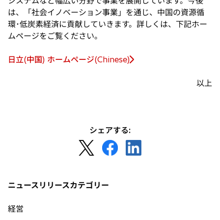
システムなど幅広い分野で事業を展開しています。今後
は、「社会イノベーション事業」を通じ、中国の資源循
環･低炭素経済に貢献していきます。詳しくは、下記ホー
ムページをご覧ください。
日立(中国) ホームページ(Chinese)
新
し
以上
い
タ
ブ
で
シェアする:
開
新
新
新
く
し
し
し
い
い
い
タ
タ
タ
ニュースリリースカテゴリー
ブ
ブ
ブ
で
で
で
経営
開
開
開