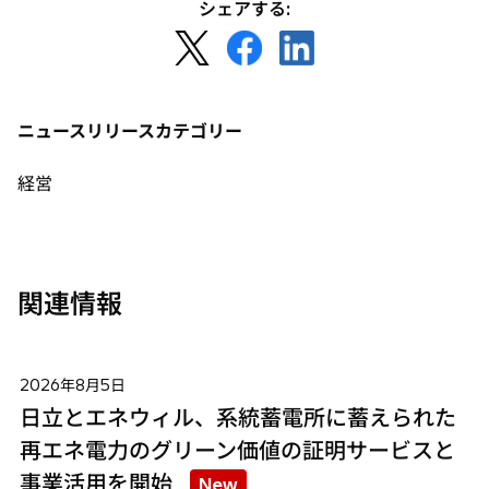
シェアする:
新
新
新
し
し
し
い
い
い
タ
タ
タ
ニュースリリースカテゴリー
ブ
ブ
ブ
で
で
で
経営
開
開
開
く
く
く
関連情報
2026年8月5日
日立とエネウィル、系統蓄電所に蓄えられた
再エネ電力のグリーン価値の証明サービスと
事業活用を開始
New