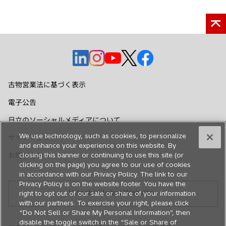
新
新
新
新
新
し
し
し
し
し
い
い
い
い
い
古物営業法に基づく表示
タ
タ
タ
タ
タ
電子公告
ブ
ブ
ブ
ブ
ブ
で
で
で
で
で
日立のソーシャルメディアについて
開
開
開
開
開
We use technology, such as cookies, to personalize
サイトマップ
く
く
く
く
く
and enhance your experience on this website. By
お問い合わせ
closing this banner or continuing to use this site (or
clicking on the page) you agree to our use of cookies
in accordance with our Privacy Policy. The link to our
Privacy Policy is on the website footer. You have the
Hitachi Global Website
right to opt out of our sale or share of your information
with our partners. To exercise your right, please click
“Do Not Sell or Share My Personal Information”, then
disable the toggle switch in the “Sale or Share of