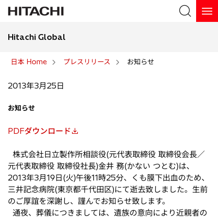
Hitachi Global
検索
日本 Home
プレスリリース
お知らせ
検索
2013年3月25日
お知らせ
PDFダウンロード
新
し
株式会社日立製作所相談役(元代表取締役 取締役会長／
い
元代表取締役 取締役社長)金井 務(かない つとむ)は、
タ
2013年3月19日(火)午後11時25分、くも膜下出血のため、
ブ
三井記念病院(東京都千代田区)にて逝去致しました。生前
で
のご厚誼を深謝し、謹んでお知らせ致します。
開
通夜、葬儀につきましては、遺族の意向により近親者の
く