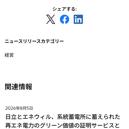
シェアする:
新
新
新
し
し
し
い
い
い
タ
タ
タ
ニュースリリースカテゴリー
ブ
ブ
ブ
で
で
で
経営
開
開
開
く
く
く
関連情報
2026年8月5日
日立とエネウィル、系統蓄電所に蓄えられた
再エネ電力のグリーン価値の証明サービスと