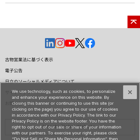
新
新
新
新
新
し
し
し
し
し
い
い
い
い
い
古物営業法に基づく表示
タ
タ
タ
タ
タ
電子公告
ブ
ブ
ブ
ブ
ブ
で
で
で
で
で
日立のソーシャルメディアについて
開
開
開
開
開
We use technology, such as cookies, to personalize
サイトマップ
く
く
く
く
く
and enhance your experience on this website. By
お問い合わせ
closing this banner or continuing to use this site (or
clicking on the page) you agree to our use of cookies
in accordance with our Privacy Policy. The link to our
Privacy Policy is on the website footer. You have the
Hitachi Global Website
right to opt out of our sale or share of your information
with our partners. To exercise your right, please click
“Do Not Sell or Share My Personal Information”, then