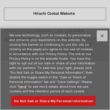
Hitachi Global Website
アクセシビリティへの対応方針
サイトの利用条件
We use technology, such as cookies, to personalize
個人情報保護に関して
Do Not Sell or Share My
and enhance your experience on this website. By
Personal Information
closing this banner or continuing to use this site (or
clicking on the page) you agree to our use of cookies
© Hitachi, Ltd. 1994,
2026
. All rights reserved.
in accordance with our Privacy Policy. The link to our
Privacy Policy is on the website footer. You have the
right to opt out of our sale or share of your information
with our partners. To exercise your right, please click
“Do Not Sell or Share My Personal Information”, then
disable the toggle switch in the “Sale or Share of
Personal information” tab and “Save Settings”. Please
click "
here
" to see more details about how we use
cookies and the retention period of each cookie.
Do Not Sell or Share My Personal Information