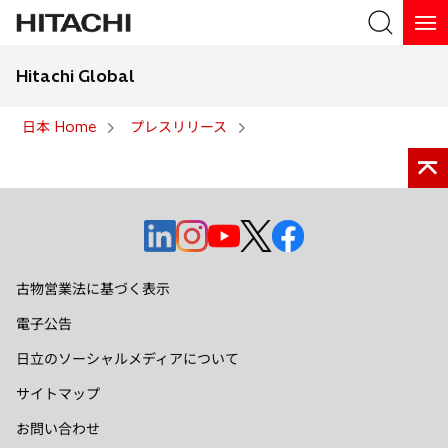
Hitachi Global
検索
日本 Home
プレスリリース
検索
新
新
新
新
新
し
し
し
し
し
い
い
い
い
い
古物営業法に基づく表示
タ
タ
タ
タ
タ
電子公告
ブ
ブ
ブ
ブ
ブ
で
で
で
で
で
日立のソーシャルメディアについて
開
開
開
開
開
サイトマップ
く
く
く
く
く
お問い合わせ