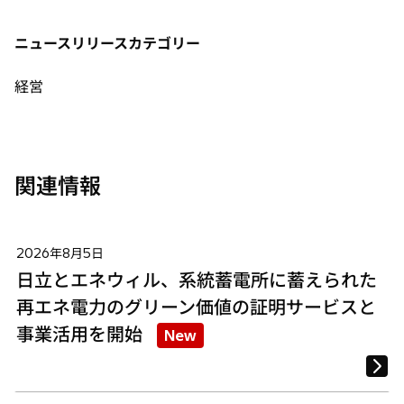
い
い
い
タ
タ
タ
ニュースリリースカテゴリー
ブ
ブ
ブ
で
で
で
経営
開
開
開
く
く
く
関連情報
2026年8月5日
日立とエネウィル、系統蓄電所に蓄えられた
再エネ電力のグリーン価値の証明サービスと
事業活用を開始
New