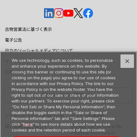
新
新
新
新
新
し
し
し
し
し
い
い
い
い
い
古物営業法に基づく表示
タ
タ
タ
タ
タ
電子公告
ブ
ブ
ブ
ブ
ブ
で
で
で
で
で
日立のソーシャルメディアについて
開
開
開
開
開
We use technology, such as cookies, to personalize
サイトマップ
く
く
く
く
く
and enhance your experience on this website. By
お問い合わせ
closing this banner or continuing to use this site (or
clicking on the page) you agree to our use of cookies
in accordance with our Privacy Policy. The link to our
Privacy Policy is on the website footer. You have the
Hitachi Global Website
right to opt out of our sale or share of your information
with our partners. To exercise your right, please click
“Do Not Sell or Share My Personal Information”, then
disable the toggle switch in the “Sale or Share of
アクセシビリティへの対応方針
サイトの利用条件
Personal information” tab and “Save Settings”. Please
click "
here
" to see more details about how we use
個人情報保護に関して
Do Not Sell or Share My
cookies and the retention period of each cookie.
Personal Information