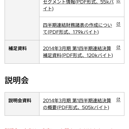
新
セグメント情報(PDF形式、55kバ
く
ブ
し
イト)
で
い
開
タ
新
四半期連結財務諸表の作成につい
く
ブ
し
て(PDF形式、179kバイト)
で
い
開
タ
新
補足資料
2014年3月期 第1四半期連結決算
く
ブ
し
補足資料(PDF形式、120kバイト)
で
い
開
タ
く
ブ
説明会
で
開
く
新
説明会資料
2014年3月期 第1四半期連結決算
し
の概要(PDF形式、505kバイト)
い
タ
ブ