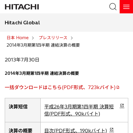
Hitachi Global
検索
日本 Home
プレスリリース
2014年3月期第1四半期 連結決算の概要
検索
2013年7月30日
2014年3月期第1四半期 連結決算の概要
一括ダウンロードはこちら(PDF形式、723kバイト)
新
し
い
新
決算短信
平成26年3月期第1四半期 決算短
タ
し
信(PDF形式、90kバイト)
ブ
い
で
タ
新
決算の概要
目次(PDF形式、190kバイト)