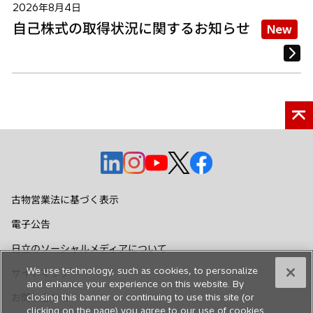
2026年8月4日
自己株式の取得状況に関するお知らせ
New
新
新
新
新
新
し
し
し
し
し
い
い
い
い
い
古物営業法に基づく表示
タ
タ
タ
タ
タ
電子公告
ブ
ブ
ブ
ブ
ブ
で
で
で
で
で
日立のソーシャルメディアについて
開
開
開
開
開
We use technology, such as cookies, to personalize
サイトマップ
く
く
く
く
く
and enhance your experience on this website. By
お問い合わせ
closing this banner or continuing to use this site (or
clicking on the page) you agree to our use of cookies