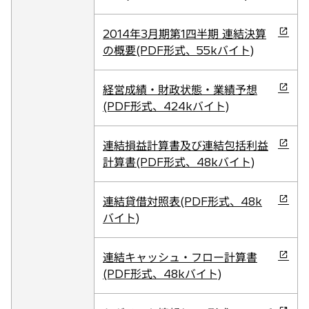
開
ブ
し
く
で
い
新
2014年3月期第1四半期 連結決算
開
タ
し
の概要(PDF形式、55kバイト)
く
ブ
い
で
タ
新
経営成績・財政状態・業績予想
開
ブ
し
(PDF形式、424kバイト)
く
で
い
開
タ
新
連結損益計算書及び連結包括利益
く
ブ
し
計算書(PDF形式、48kバイト)
で
い
開
タ
新
連結貸借対照表(PDF形式、48k
く
ブ
し
バイト)
で
い
開
タ
新
連結キャッシュ・フロー計算書
く
ブ
し
(PDF形式、48kバイト)
で
い
開
タ