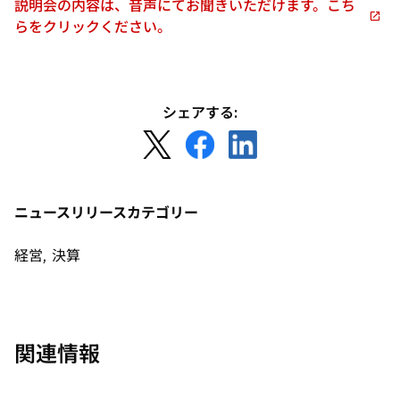
説明会の内容は、音声にてお聞きいただけます。こち
で
新
らをクリックください。
開
し
く
い
タ
ブ
シェアする:
で
新
新
新
開
し
し
し
く
い
い
い
タ
タ
タ
ニュースリリースカテゴリー
ブ
ブ
ブ
で
で
で
経営, 決算
開
開
開
く
く
く
関連情報